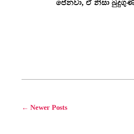
පේනවා, ඒ නිසා බුදුග
←
Newer
Posts
Posts
pagination