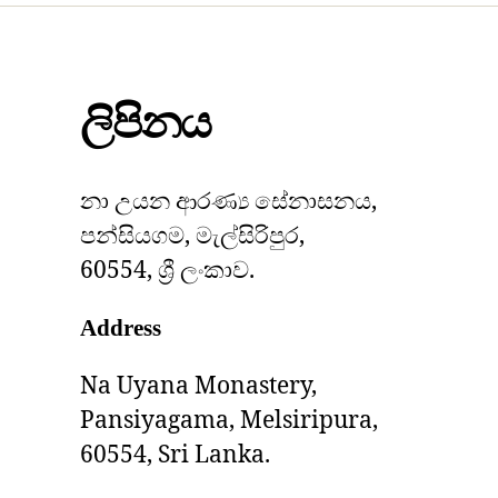
ලිපිනය
නා උයන ආරණ්‍ය සේනාසනය,
පන්සියගම, මැල්සිරිපුර,
60554, ශ්‍රී ලංකාව.
Address
Na Uyana Monastery,
Pansiyagama, Melsiripura,
60554, Sri Lanka.