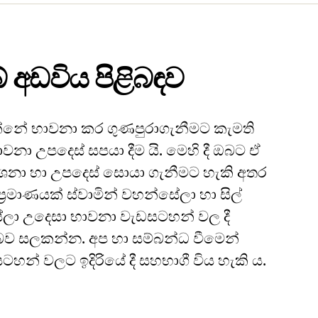
 අඩවිය පිළිබඳව
නේ භාවනා කර ගුණපුරාගැනීමට කැමති
ාවනා උපදෙස් සපයා දීම යි. මෙහි දී ඔබට ඒ
නා හා උපදෙස් සොයා ගැනීමට හැකි අතර
‍රමාණයක් ස්වාමින් වහන්සේලා හා සිල්
ලා උදෙසා භාවනා වැඩසටහන් වල දී
ව සලකන්න. අප හා සම්බන්ධ වීමෙන්
හන් වලට ඉදිරියේ දී සහභාගී විය හැකි ය.