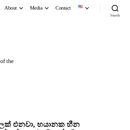
About
Media
Contact
Search
of the
ල්ලක් එනවා, භයානක හීන