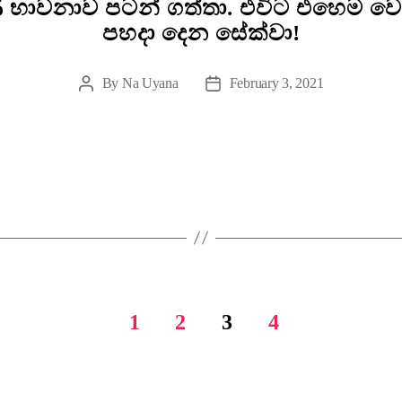
ුණ භාවනාව පටන් ගත්තා. එවිට එහෙම 
පහදා දෙන සේක්වා!
By
Na Uyana
February 3, 2021
Post
Post
author
date
1
2
3
4