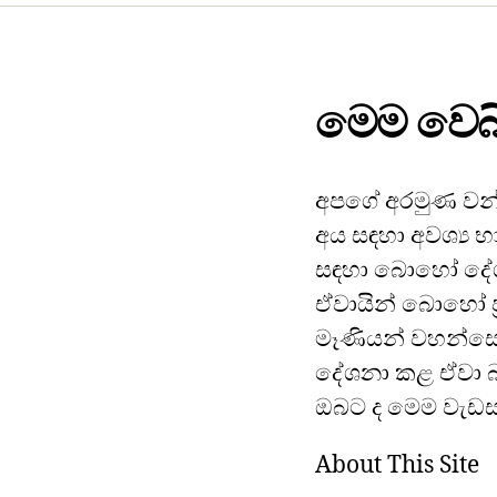
මෙම වෙබ්
අපගේ අරමුණ වන්
අය සඳහා අවශ්‍ය භ
සඳහා බොහෝ දේශ
ඒවායින් බොහෝ ප්
මෑණියන් වහන්සේ
දේශනා කළ ඒවා බ
ඔබට ද මෙම වැඩසට
About This Site