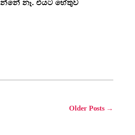
වෙන්නේ නෑ. එයට හේතුව
Older
Posts
→