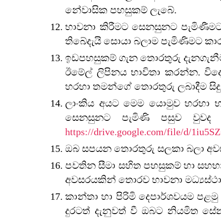
නේවාසික පහසුකම් ලැබේ.
භාවනා කිරීමට සෙනසුනට පැමිණීමට
තිබේදැයි සොයා බලාම පැමිණිමට 
ඉඩපහසුකම් ගැන තොරතුරු දැනගැනීමට
ඊමේල් ලිපිනය භාවිතා කරන්න. විද
හරහා තමන්ගේ තොරතුරු ලබාදීම සිද
ලාංකිය අයට මෙම යොමුව හරහා භාව
සෙනසුනට පැමිණි පසුව වුවද එ
https://drive.google.com/file/d/1i
ඔබ සපයන තොරතුරු සලකා බලා අවසර 
පවතින සීමා සහිත පහසුකම් හා සහභ
අවසරයකින් තොරව භාවනා මධ්‍යස්
කාන්තා හා පිරිමි දෙපාර්ශවයම ප
දුරටත් දැනුවත් වී ඔබට නියමිත 