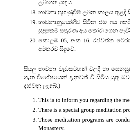
ලබාගත යුතුය.
භාවනා පුහුණුවීම් ලබන කාලය තුළදී ස
භාවනානුයෝගීව සිටින එම අය අතරින්
සුදුසුකම් සපුරණ අය තෝරාගෙන පැවිද
කොළඹ 05, අංක 16, රජවත්ත ටෙරස් 
අමතරව සිදුවේ.
සියලු භාවනා වැඩසටහන් වලදී හා සෙනසුන
ගැන විශේෂයෙන් දැනුවත් වී සිටිය යුතු
දක්වනු ලැබේ.)
This is to inform you regarding the m
There is a special group meditation p
Those meditation programs are conduc
Monastery.