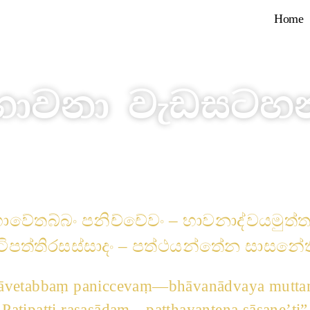
Home
භාවනා වැඩසටහන
Meditation Programs
ාවේතබ්බං පනිච්චේවං – භාවනාද්වයමුත්
ටිපත්තිරසස්සාදං – පත්ථයන්තේන සාසනේත
āvetabbaṃ paniccevaṃ—bhāvanādvaya mutt
Paṭipatti rasasādaṃ—patthayantena sāsane’ti”