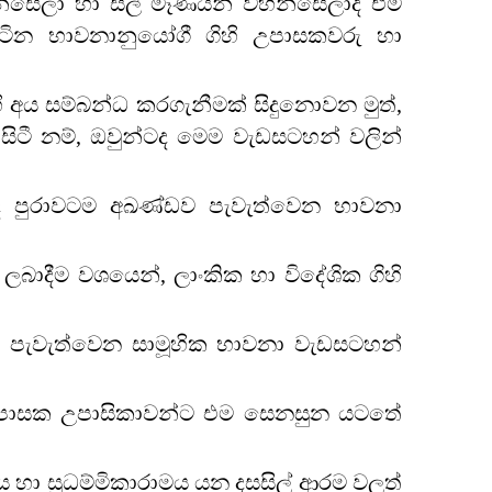
න්සේලා හා සිල් මෑණියන් වහන්සේලාද එම
ින භාවනානුයෝගී ගිහි උපාසකවරු හා
අය සම්බන්ධ කරගැනීමක් සිදුනොවන මුත්,
ිටී නම්, ඔවුන්ටද මෙම වැඩසටහන් වලින්
ද පුරාවටම අඛණ්ඩව පැවැත්වෙන භාවනා
බාදීම වශයෙන්, ලාංකික හා විදේශික ගිහි
කව පැවැත්වෙන සාමූහික භාවනා වැඩසටහන්
ි උපාසක උපාසිකාවන්ට එම සෙනසුන යටතේ
 හා සුධම්මිකාරාමය යන දසසිල් ආරම වලත්