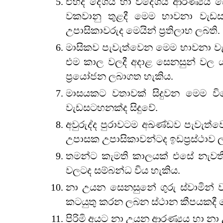
එහිදී දේශීය හා විදේශීය ආරණ්‍ය
වකවානු තුළදී මෙම භාවනා වැඩ
උපාසිකාවරුද මෙයින් ප්‍රතිලාභ ලබති.
මාසිකව පැවැත්වෙන මෙම භාවනා වැ
එම කාල වලදී අදාළ සෙනසුන් වල ය
ප්‍රයෝජන ලබාගත හැකිය.
මාසයකට වතාවක් සිදුවන මෙම වි
වැඩසටහනක්ද සිදුවේ.
අවුරුද්ද පුරාවටම අඛණ්ඩව පැවැත්
උපාසක උපාසිකාවන්ටද ඉඩප්‍රස්ථාව ල
තමන්ට කැමති කාලයක් එසේ නැවතී 
වලටද සම්බන්ධ විය හැකිය.
නා උයන සෙනසුනේ ගුරු ස්වාමින්
කටයුතු කරන ලබන ස්ථාන කීපයකදී නේ
පිරිමි අයට නා උයන ආරණ්‍යය හා නා