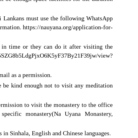
, Sri Lankans must use the following WhatsApp
rmation. https://nauyana.org/application-for-
in time or they can do it after visiting the
/d/1iu5SZG8b5LdgPjxO6K5yF37By21F39jw/view?
ail as a permission.
e be kind enough not to visit any meditation
ission to visit the monastery to the office
e specific monastery(Na Uyana Monastery,
 in Sinhala, English and Chinese languages.