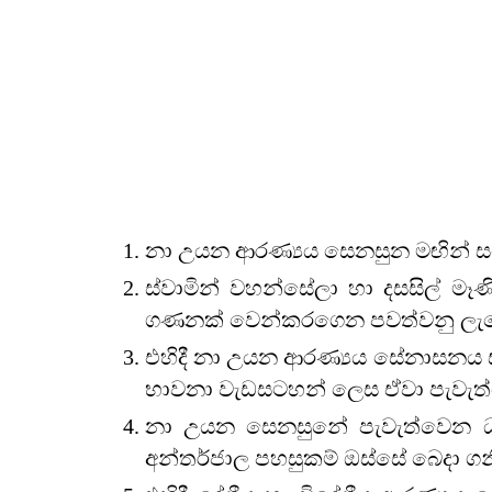
“සර්වඥ සාසනයෙහි ප්‍රතිපත්ති රසාස්වාද
“One who aspires to enjoy the taste of pract
නා උයන ආරණ්‍යය සෙනසුන මඟින් සංව
ස්වාමින් වහන්සේලා හා දසසිල් ම
ගණනක් වෙන්කරගෙන පවත්වනු ලැ
එහිදී නා උයන ආරණ්‍යය සේනාසනය 
භාවනා වැඩසටහන් ලෙස ඒවා පැවැත්
නා උයන සෙනසුනේ පැවැත්වෙන ධර
අන්තර්ජාල පහසුකම් ඔස්සේ බෙදා ගන