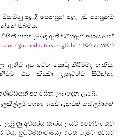
වකවනු තුළදී සෙනසුන් තුළ ඉඩ පහසුකම්
වන්නේ ඔබමය.
ිසින් පහත ලබාදී ඇති වට්ස්ඇප් අංකය හෝ
or-foreign-meditators-english/
මෙම යොමුව
ේලා ඇතිව අප වෙත යොමු කිරීමටද හැකිය.
නීමට එය කියවා දැනුවත්ව සිටින්න.
ිවිඩයක් අප විසින් ලබාදෙනු ලැබේ.
සැලකිල්ලට ගෙන, අපව දැනුවත් කර ලබාගත්
ට ලැබුණු අවසරය කාර්යාලයට පෙන්වා, තව
ාරාමය, සුධම්මිකාරාමය) වෙත යෑමට අවසර