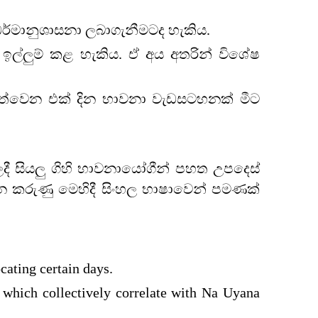
ා ධර්මානුශාසනා ලබාගැනීමටද හැකිය.
 ඉල්ලුම් කළ හැකිය. ඒ අය අතරින් විශේෂ
වැත්වෙන එක් දින භාවනා වැඩසටහනක් මීට
දී සියලු ගිහි භාවනායෝගීන් පහත උපදෙස්
වන කරුණු මෙහිදී සිංහල භාෂාවෙන් පමණක්
ating certain days.
 which collectively correlate with Na Uyana