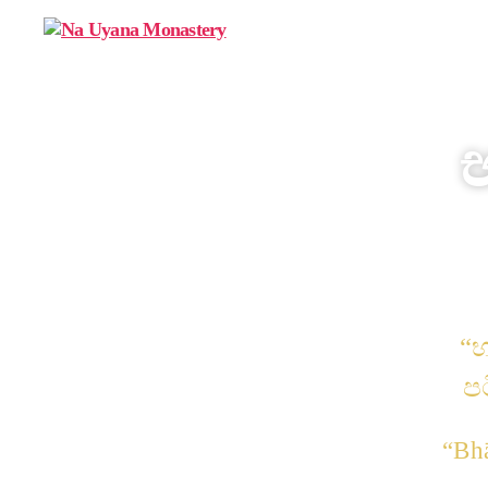
“භ
ප
“Bh