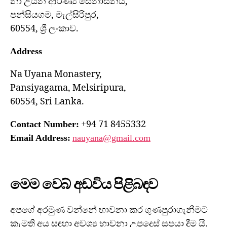
නා උයන ආරණ්‍ය සේනාසනය,
පන්සියගම, මැල්සිරිපුර,
60554, ශ්‍රී ලංකාව.
Address
Na Uyana Monastery,
Pansiyagama, Melsiripura,
60554, Sri Lanka.
+94 71 8455332
Contact Number:
Email Address:
nauyana@gmail.com
මෙම වෙබ් අඩවිය පිළිබඳව
අපගේ අරමුණ වන්නේ භාවනා කර ගුණපුරාගැනීමට
කැමති අය සඳහා අවශ්‍ය භාවනා උපදෙස් සපයා දීම යි.