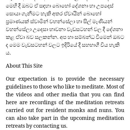
මෙහි දී ඔබට ඒ සඳහා බොහෝ දේශනා හා උපදෙස්
සොයා ගැනීමට හැකි අතර ඒවායින් බොහෝ
ප්‍රමාණයක් ස්වාමින් වහන්සේලා හා සිල් මෑණියන්
වහන්සේලා උදෙසා භාවනා වැඩසටහන් වල දී දේශනා
කළ ඒවා බව සලකන්න. අප හා සම්බන්ධ වීමෙන් ඔබට
ද මෙම වැඩසටහන් වලට ඉදිරියේ දී සහභාගී විය හැකි
ය.
About This Site
Our expectation is to provide the necessary
guidelines to those who like to meditate. Most of
the videos and other media that you can find
here are recordings of the meditation retreats
carried out for resident monks and nuns. You
can also take part in the upcoming meditation
retreats by contacting us.