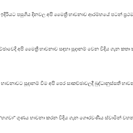
දිරියට පසුගිය දිනවල අපි මෛත්‍රී භාවනාව ආරම්භයේ පටන් ප්‍රථම ධ
ාවෙදි අපි මෛත්‍රී භාවනාව සඳහා සූදානම් වෙන විදිය ගැන කතා ක
රී භාවනාවට සූදානම් වීම අපි පෙර සාකච්ඡාවලදී බුද්ධානුස්සති භ
න “භගවා” ගුණය භාවනා කරන විදිය ගැන ගෞරවණීය ස්වාමින් වහන්