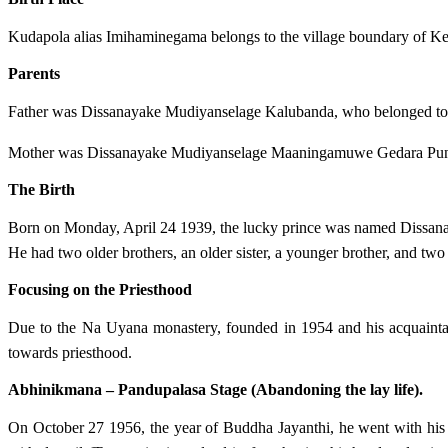
Kudapola alias Imihaminegama belongs to the village boundary of Kee
Parents
Father was Dissanayake Mudiyanselage Kalubanda, who belonged to
Mother was Dissanayake Mudiyanselage Maaningamuwe Gedara Pun
The Birth
Born on Monday, April 24 1939, the lucky prince was named Dissa
He had two older brothers, an older sister, a younger brother, and two 
Focusing on the Priesthood
Due to the Na Uyana monastery, founded in 1954 and his acquaint
towards priesthood.
Abhinikmana – Pandupalasa Stage (Abandoning the lay life).
On October 27 1956, the year of Buddha Jayanthi, he went with his