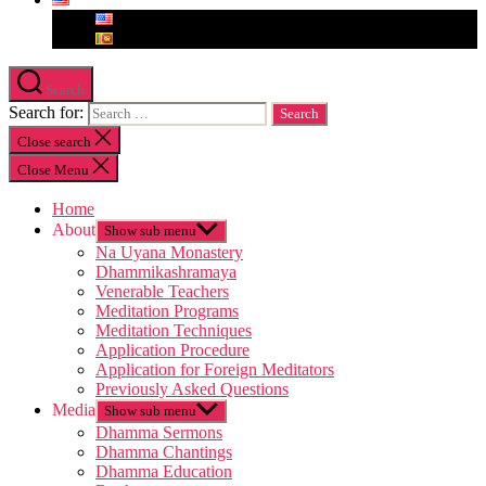
Search
Search for:
Close search
Close Menu
Home
About
Show sub menu
Na Uyana Monastery
Dhammikashramaya
Venerable Teachers
Meditation Programs
Meditation Techniques
Application Procedure
Application for Foreign Meditators
Previously Asked Questions
Media
Show sub menu
Dhamma Sermons
Dhamma Chantings
Dhamma Education