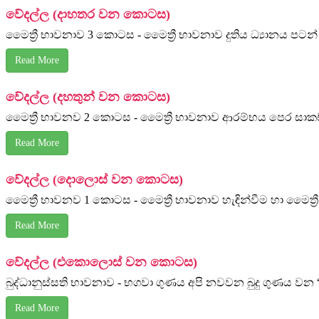
වේදල්ල (දාහතර වන කොටස)
මෛත්‍රී භාවනාව 3 කොටස - මෛත්‍රී භාවනාව දුතිය ධ්‍යානය පටන් ඉ
Read More
වේදල්ල (දහතුන් වන කොටස)
මෛත්‍රී භාවනව 2 කොටස - මෛත්‍රී භාවනාව ආරම්භය පෙර සාකච්ඡ
Read More
වේදල්ල (දොලොස් වන කොටස)
මෛත්‍රී භාවනව 1 කොටස - මෛත්‍රී භාවනාව හැඳින්වීම හා මෛත්‍
Read More
වේදල්ල (එකොලොස් වන කොටස)
බුද්ධානුස්සති භාවනාව - භගවා ගුණය අපි නවවන බුදු ගුණය ව
Read More