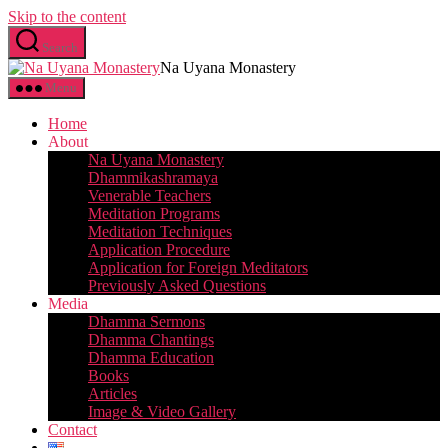
Skip to the content
Search
Na Uyana Monastery
Menu
Home
About
Na Uyana Monastery
Dhammikashramaya
Venerable Teachers
Meditation Programs
Meditation Techniques
Application Procedure
Application for Foreign Meditators
Previously Asked Questions
Media
Dhamma Sermons
Dhamma Chantings
Dhamma Education
Books
Articles
Image & Video Gallery
Contact