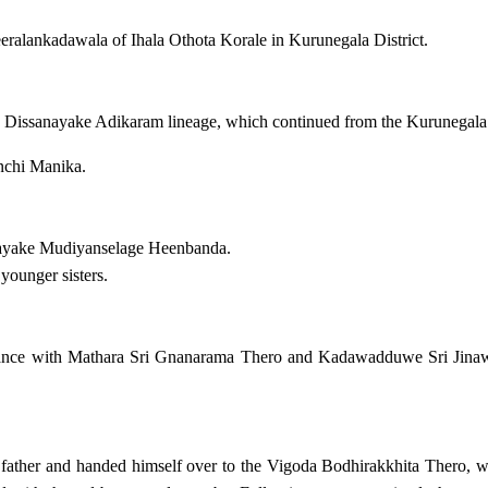
ralankadawala of Ihala Othota Korale in Kurunegala District.
 Dissanayake Adikaram lineage, which continued from the Kurunegal
chi Manika.
nayake Mudiyanselage Heenbanda.
younger sisters.
ance with Mathara Sri Gnanarama Thero and Kadawadduwe Sri Jinawan
 father and handed himself over to the Vigoda Bodhirakkhita Thero, 