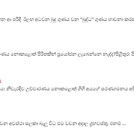
ගෙන ආ පරිදි ඊලඟ අටවන බුදු ගුණය වන “බුද්ධ” ගුණය භාවනා කරන 
රණය නොකළොත් පිරිතකින් ප්‍රයෝජන ලැබෙන්නෙ නැද්ද?පිළිතුර: පිරි
ු
ණය: නිවැරදිව උච්චාරණය නොකළොත් ගිහි අයගේ සරණගමනය අසිද
වන අවස්ථා සලකා බැලූ විට එම වචන අදාල ග්‍රහවස්තු, එනම් ...