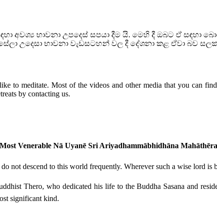
ා අවශ්‍ය භාවනා උපදෙස් සපයා දීම යි. මෙහි දී ඔබට ඒ සඳහා 
හන්සේලා උදෙසා භාවනා වැඩසටහන් වල දී දේශනා කළ ඒවා බව සල
ike to meditate. Most of the videos and other media that you can find h
reats by contacting us.
Most Venerable Nā Uyanē Sri Ariyadhammābhidhāna Mahāthēr
o not descend to this world frequently. Wherever such a wise lord is bor
 Buddhist Thero, who dedicated his life to the Buddha Sasana and resi
st significant kind.