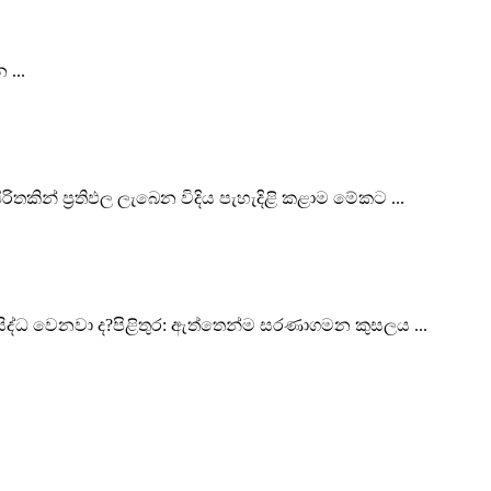
...
තකින් ප්‍රතිඵල ලැබෙන විදිය පැහැදිළි කළාම මේකට ...
්ධ වෙනවා ද?පිළිතුර: ඇත්තෙන්ම සරණාගමන කුසලය ...