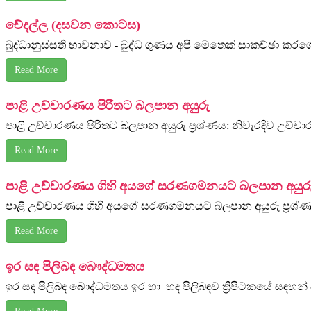
වේදල්ල (දසවන කොටස)
බුද්ධානුස්සති භාවනාව - බුද්ධ ගුණය අපි මෙතෙක් සාකච්ඡා කර
Read More
පාළි උච්චාරණය පිරිතට බලපාන අයුරු
පාළි උච්චාරණය පිරිතට බලපාන අයුරු ප්‍රශ්ණය: නිවැරදිව උච්චා
Read More
පාළි උච්චාරණය ගිහි අයගේ සරණගමනයට බලපාන අයුර
පාළි උච්චාරණය ගිහි අයගේ සරණගමනයට බලපාන අයුරු ප්‍රශ්
Read More
ඉර සඳ පිලිබඳ බෞද්ධමතය
ඉර සඳ පිලිබඳ බෞද්ධමතය ඉර හා හඳ පිලිබඳව ත්‍රිපිටකයේ සඳහන් 