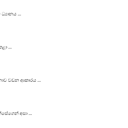
්‍යානය ...
ළා ...
ාවනාව වඩන ආකාරය ...
සේගෙන් අසා ...