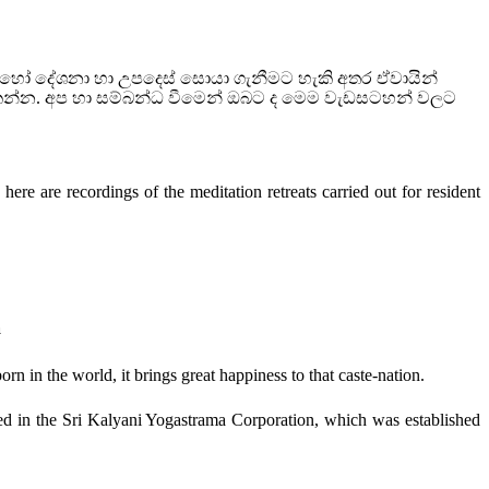
බොහෝ දේශනා හා උපදෙස් සොයා ගැනීමට හැකි අතර ඒවායින්
කන්න. අප හා සම්බන්ධ වීමෙන් ඔබට ද මෙම වැඩසටහන් වලට
ere are recordings of the meditation retreats carried out for resident
a
n in the world, it brings great happiness to that caste-nation.
ded in the Sri Kalyani Yogastrama Corporation, which was established