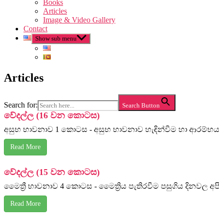
Books
Articles
Image & Video Gallery
Contact
Show sub menu
Articles
Search for:
Search Button
වේදල්ල (16 වන කොටස)
අසුභ භාවනාව 1 කොටස - අසුභ භාවනාව හැඳින්වීම හා ආරම්භය ම
Read More
වේදල්ල (15 වන කොටස)
මෛත්‍රී භාවනාව 4 කොටස - මෛත්‍රිය පැතිරවීම පසුගිය දිනවල 
Read More