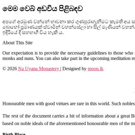
මෙම වෙබ් අඩවිය පිළිබඳව
අපගේ අරමුණ වන්නේ භාවනා කර ගුණපුරාගැනීමට කැමති අය සඳහ
බොහෝ ප්‍රමාණයක් ස්වාමින් වහන්සේලා හා සිල් මෑණියන් ව
ඉදිරියේ දී සහභාගී විය හැකි ය.
About This Site
Our expectation is to provide the necessary guidelines to those who l
monks and nuns. You can also take part in the upcoming meditation ret
© 2026
Na Uyana Monastery
| Designed by
moon.lk
Honourable men with good virtues are rare in this world. Such nobles d
The rest of the document carries a bit of information about a great
based on noble ideals of the aforementioned honourable men of the mo
Birth Place