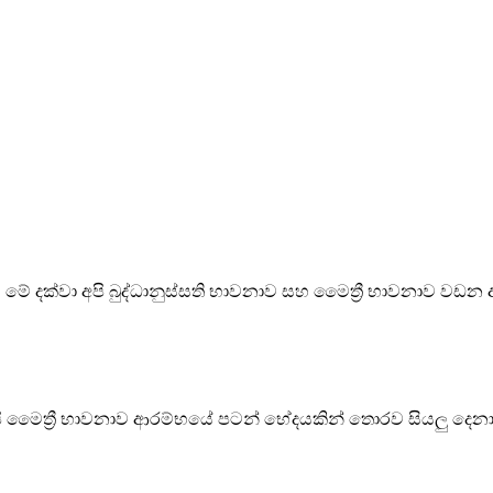
ේ දක්වා අපි බුද්ධානුස්සති භාවනාව සහ මෛත්‍රී භාවනාව වඩන 
අපි මෛත්‍රී භාවනාව ආරම්භයේ පටන් භේදයකින් තොරව සියලු දෙනාට