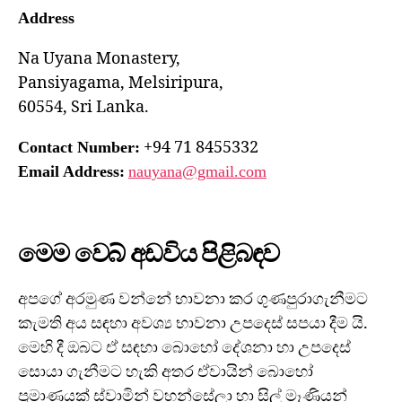
Address
Na Uyana Monastery,
Pansiyagama, Melsiripura,
60554, Sri Lanka.
+94 71 8455332
Contact Number:
Email Address:
nauyana@gmail.com
මෙම වෙබ් අඩවිය පිළිබඳව
අපගේ අරමුණ වන්නේ භාවනා කර ගුණපුරාගැනීමට
කැමති අය සඳහා අවශ්‍ය භාවනා උපදෙස් සපයා දීම යි.
මෙහි දී ඔබට ඒ සඳහා බොහෝ දේශනා හා උපදෙස්
සොයා ගැනීමට හැකි අතර ඒවායින් බොහෝ
ප්‍රමාණයක් ස්වාමින් වහන්සේලා හා සිල් මෑණියන්