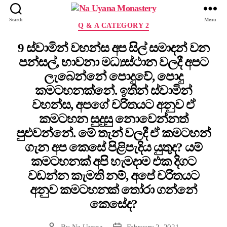
Search
Menu
Q & A CATEGORY 2
9 ස්වාමින් වහන්ස අප සිල් සමාදන් වන
පන්සල්, භාවනා මධ්‍යස්ථාන වලදී අපට
ලැබෙන්නේ පොදුවේ, පොදු
කමටහනක්නේ. ඉතින් ස්වාමින්
වහන්ස, අපගේ චරිතයට අනුව ඒ
කමටහන සුදුසු නොවෙන්නත්
පුළුවන්නේ. මේ තැන් වලදී ඒ කමටහන්
ගැන අප කෙසේ පිළිපැදිය යුතුද? යම්
කමටහනක් අපි හැමදාම එක දිගට
වඩන්න කැමති නම්, අපේ චරිතයට
අනුව කමටහනක් තෝරා ගන්නේ
කෙසේද?
By
Na Uyana
February 2, 2021