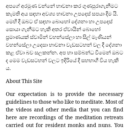
අපගේ අරමුණ වන්නේ භාවනා කර ගුණපුරාගැනීමට
කැමති අය සඳහා අවශ්‍ය භාවනා උපදෙස් සපයා දීම යි.
මෙහි දී ඔබට ඒ සඳහා බොහෝ දේශනා හා උපදෙස්
සොයා ගැනීමට හැකි අතර ඒවායින් බොහෝ
ප්‍රමාණයක් ස්වාමින් වහන්සේලා හා සිල් මෑණියන්
වහන්සේලා උදෙසා භාවනා වැඩසටහන් වල දී දේශනා
කළ ඒවා බව සලකන්න. අප හා සම්බන්ධ වීමෙන් ඔබට
ද මෙම වැඩසටහන් වලට ඉදිරියේ දී සහභාගී විය හැකි
ය.
About This Site
Our expectation is to provide the necessary
guidelines to those who like to meditate. Most of
the videos and other media that you can find
here are recordings of the meditation retreats
carried out for resident monks and nuns. You