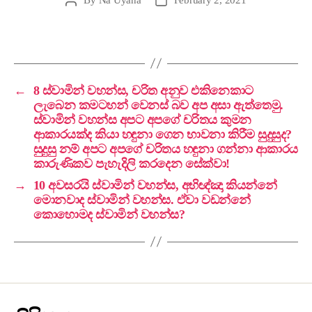
←
8 ස්වාමින් වහන්ස, චරිත අනුව එකිනෙකාට
ලැබෙන කමටහන් වෙනස් බව අප අසා ඇත්තෙමු.
ස්වාමින් වහන්ස අපට අපගේ චරිතය කුමන
ආකාරයක්ද කියා හඳුනා ගෙන භාවනා කිරීම සුදුසුද?
සුදුසු නම් අපට අපගේ චරිතය හඳුනා ගන්නා ආකාරය
කාරුණිකව පැහැදිලි කරදෙන සේක්වා!
→
10 අවසරයි ස්වාමින් වහන්ස, අභිඥ්ඤා කියන්නේ
මොනවාද ස්වාමින් වහන්ස. ඒවා වඩන්නේ
කොහොමද ස්වාමින් වහන්ස?