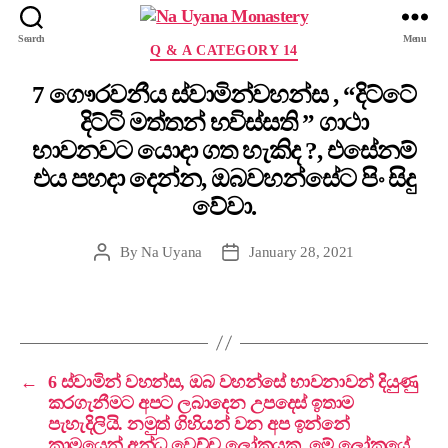
Search
Menu
Q & A CATEGORY 14
7 ගෞරවනීය ස්වාමින්වහන්ස , “දිට්ටේ
දිට්ටි මත්තන් භවිස්සති ” ගාථා
භාවනවට යොදා ගත හැකිද ?, එසේනම්
එය පහදා දෙන්න, ඔබවහන්සේට පිං සිදු
වේවා.
By
Na Uyana
January 28, 2021
←
6 ස්වාමින් වහන්ස, ඔබ වහන්සේ භාවනාවන් දියුණු
කරගැනීමට අපට ලබාදෙන උපදෙස් ඉතාම
පැහැදිලියි. නමුත් ගිහියන් වන අප ඉන්නේ
කාමයෙන් අන්ධ වෙච්ච ලෝකයක. මේ ලෝකයේ