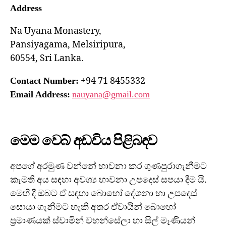
Address
Na Uyana Monastery,
Pansiyagama, Melsiripura,
60554, Sri Lanka.
+94 71 8455332
Contact Number:
Email Address:
nauyana@gmail.com
මෙම වෙබ් අඩවිය පිළිබඳව
අපගේ අරමුණ වන්නේ භාවනා කර ගුණපුරාගැනීමට
කැමති අය සඳහා අවශ්‍ය භාවනා උපදෙස් සපයා දීම යි.
මෙහි දී ඔබට ඒ සඳහා බොහෝ දේශනා හා උපදෙස්
සොයා ගැනීමට හැකි අතර ඒවායින් බොහෝ
ප්‍රමාණයක් ස්වාමින් වහන්සේලා හා සිල් මෑණියන්