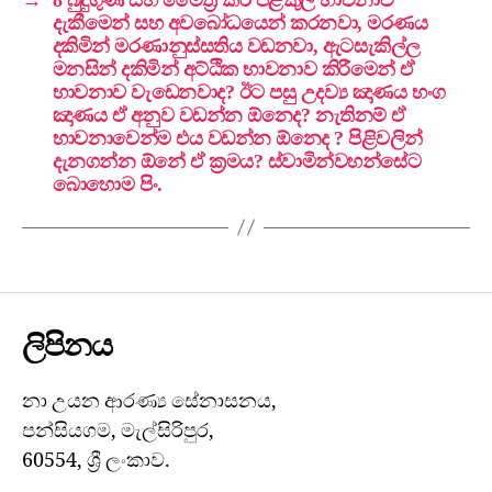
දැකීමෙන් සහ අවබෝධයෙන් කරනවා, මරණය
දකිමින් මරණානුස්සතිය වඩනවා, ඇටසැකිල්ල
මනසින් දකිමින් අට්ඨික භාවනාව කිරීමෙන් ඒ
භාවනාව වැඩෙනවාද? ඊට පසු උදව්‍ය ඤාණය භංග
ඤාණය ඒ අනුව වඩන්න ඕනෙද? නැතිනම් ඒ
භාවනාවෙන්ම එය වඩන්න ඕනෙද ? පිළිවලින්
දැනගන්න ඕනේ ඒ ක්‍රමය? ස්වාමින්වහන්සේට
බොහොම පිං.
ලිපිනය
නා උයන ආරණ්‍ය සේනාසනය,
පන්සියගම, මැල්සිරිපුර,
60554, ශ්‍රී ලංකාව.