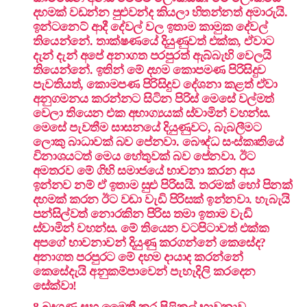
දහමක් වඩන්න පුළුවන්ද කියලා හිතන්නත් අමාරුයි.
ඉන්ටනෙට් ආදී දේවල් වල ඉතාම කාමුක දේවල්
තියෙන්නේ. තාක්ෂණයේ දියුණුවත් එක්ක, ඒවාට
දැන් දැන් අපේ අනාගත පරපුරත් ඇබ්බැහි වෙලයි
තියෙන්නේ. ඉතින් මේ දහම කොපමණ පිරිසිදුව
පැවතියත්, කොමපණ පිරිසිදුව දේශනා කළත් ඒවා
අනුගමනය කරන්නට සිටින පිරිස් මෙසේ වල්මත්
වෙලා තියෙන එක අභාග්‍යයක් ස්වාමින් වහන්ස.
මෙසේ පැවතීම සාසනයේ දියුණුවට, බැබලීමට
ලොකු බාධාවක් බව පේනවා. බෞද්ධ සංස්කෘතියේ
විනාශයටත් මෙය හේතුවක් බව පේනවා. ඊට
අමතරව මේ ගිහි සමාජයේ භාවනා කරන අය
ඉන්නව නම් ඒ ඉතාම සුළු පිරිසයි. තරමක් හෝ පිනක්
දහමක් කරන ඊට වඩා වැඩි පිරිසක් ඉන්නවා. හැබැයි
පන්සිල්වත් නොරකින පිරිස තමා ඉතාම වැඩි
ස්වාමින් වහන්ස. මේ තියෙන වටපිටාවත් එක්ක
අපගේ භාවනාවන් දියුණු කරගන්නේ කෙසේද?
අනාගත පරපුරට මේ දහම දායාද කරන්නේ
කෙසේදැයි අනුකම්පාවෙන් පැහැදිලි කරදෙන
සේක්වා!
→
8 බුදුගුණ සහ මෛත්‍රී කර පිළිකුල් භාවනාව