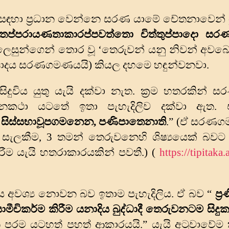
හා ප්‍රධාන වෙන්නෙ සරණ යාමේ චේතනාවෙන් යු
 තප්පරායණතාකාරප්පවත්තො චිත්තුප්පාදො සර
සුන්ගෙන් තොර වූ ‘තෙරුවන් යනු නිවන් අවබෝ
්පාදය සරණගමණයයි) කියල දහමෙ හඳුන්වනවා.
විය යුතු යැයි දක්වා නැත. ක්‍රම හතරකින් 
මනකථා යටතේ ඉතා පැහැදිලිව දක්වා ඇත.
,
සිස්‌සභාවූපගමනෙන
,
පණිපාතෙනාති
.” (ඒ සරණග
ැලකීම, 3 තමන් තෙරුවනෙහි ශිෂ්‍යයෙක් බවට
කිරීම යැයි හතරාකාරයකින් පවතී.) (
https://tipitaka
 අවශ්‍ය නොවන බව ඉතාම පැහැදිලිය. ඒ බව “
ප්
ාමීචිකර්ම කිරීම යනාදිය බුද්ධාදී තෙරුවනටම සිදු
පරම යටහත් පහත් ආකාරයයි.” යැයි අටුවාවේම ත