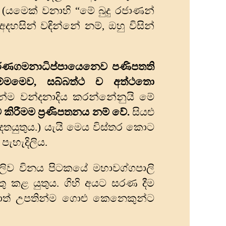
 (යමෙක් වනාහි “මේ බුදු රජාණන්
හසින් වඳින්නේ නම්, ඔහු විසින්
ණගමනාධිප්‌පායෙනෙව පණිපතති
ම්‌මමෙව
,
සබ්‌බත්‌ථ ච අත්‌ථතො
්ම වන්දනාදිය කරන්නේනුයි මේ
ම කිරීමම
ප්‍රණිපතනය
නම් වේ.
සියළු
 දතයුතුය.) යැයි මෙය විස්තර කොට
ැහැදිලිය.
ිලිව විනය පිටකයේ මහාවග්ගපාලි
ු කළ යුතුය. ගිහි අයට සරණ දීම
ත් උපතින්ම ගොළු කෙනෙකුන්ට