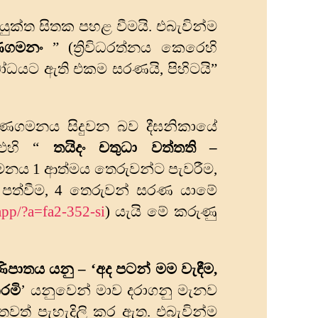
ක්ත සිතක පහළ වීමයි. එබැවින්ම
ණගමනං
” (ත්‍රිවිධරත්නය කෙරෙහි
ධයට ඇති එකම සරණයි, පිහිටයි”
සරණගමනය සිදුවන බව දීඝනිකායේ
 එහි “
තයිදං චතුධා වත්‌තති –
මනය 1 ආත්මය තෙරුවන්ට පැවරීම,
 පත්වීම, 4 තෙරුවන් සරණ යාමේ
.app/?a=fa2-352-si
) යැයි මේ කරුණු
‍රණිපාතය යනු – ‘අද පටන් මම වැඳීම
,
කරමි
’ යනුවෙන් මාව දරාගනු මැනව
වත් පැහැදිලි කර ඇත. එබැවින්ම