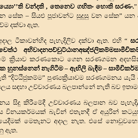
යො’’ති වන්‌දති
,
තෙනෙව ගහිතං හොති සරණං.
”
 සේක – සියළු පූජාවන්ට සුදුසු වන සේක” යන අද
වේම දක්වා ඇත.
අදාල ටීකාවන්හිද පැහැදිලිව දක්වා ඇත. එහි “
සර
ත්‌ථ අභිවාදනපච්‌චුට්‌ඨානඅඤ්‌ජලිකම්‌මසාමීචික
මේ ක්‍රියාව කරණකොට ගෙන සරණගමන අදහසින
දැක හුනස්නෙන් නැගිටීම – ඇඟිලි බැඳීම – සාමීචිකර්
“දිට්ඨිජුකම්ම” පුණ්‍යක්‍රියාවම සරණගමනය යැයි
ලය සඳහා උච්චාරණය බලපාන්නේ නැති බව ඉතාම ප
ය සිදු කිරීමේදී උච්චාරණය බලපාන බව පැහැද
ිනයකර්මයක් බැවින් එතැනදී ඒ අයුරින් කටයුත
 යෙදීමක් මෙතැනට අදාල නැත. එසේ නොවුවහො
ු ඇත.