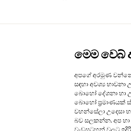
මෙම වෙබ් අ
අපගේ අරමුණ වන්නේ
සඳහා අවශ්‍ය භාවනා උ
බොහෝ දේශනා හා උප
බොහෝ ප්‍රමාණයක් ස්
වහන්සේලා උදෙසා භ
බව සලකන්න. අප හා 
වැඩසටහන් වලට ඉදිරිය