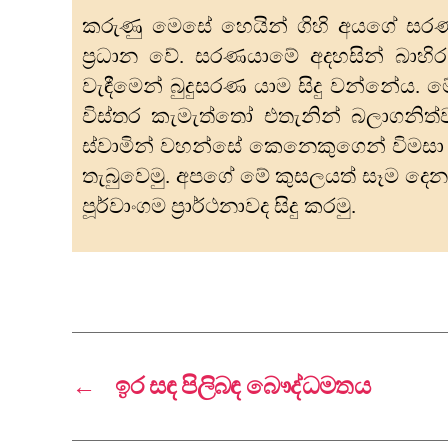
කරුණු මෙසේ හෙයින් ගිහි අයගේ ස
ප්‍රධාන වේ. සරණයාමේ අදහසින් බාහි
වැඳීමෙන් බුදුසරණ යාම සිදු වන්නේය.
විස්තර කැමැත්තෝ එතැනින් බලාගනිත්ව
ස්වාමින් වහන්සේ කෙනෙකුගෙන් විමසා 
තැබුවෙමු. අපගේ මේ කුසලයත් සෑම දෙන
පූර්වාංගම ප්‍රාර්ථනාවද සිදු කරමු.
←
ඉර සඳ පිලිබඳ බෞද්ධමතය