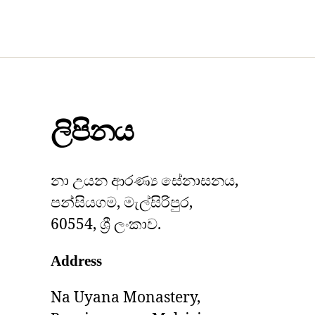
ලිපිනය
නා උයන ආරණ්‍ය සේනාසනය,
පන්සියගම, මැල්සිරිපුර,
60554, ශ්‍රී ලංකාව.
Address
Na Uyana Monastery,