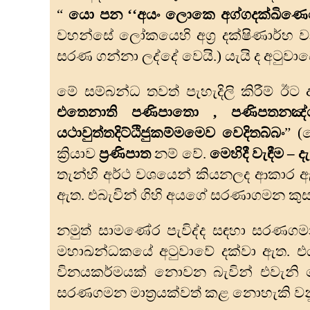
“
යො පන ‘‘අයං ලොකෙ අග්‌ගදක්‌ඛිණෙය්‍
වහන්සේ ලෝකයෙහි අග්‍ර දක්ෂිණාර්හ වන
සරණ ගන්නා ලද්දේ වෙයි.) යැයි ද අටුවා
මේ සම්බන්ධ තවත් පැහැදිලි කිරීම් ඊට 
එතෙනාති පණිපාතො
,
පණිපතනඤ්‌චෙ
යථාවුත්‌තදිට්‌ඨිජුකම්‌මමෙව වෙදිතබ්‌බං
” (
ක්‍රියාව
ප්‍රණිපාත
නම් වේ.
මෙහිදී වැඳීම – 
තැන්හි අර්ථ වශයෙන් කියනලද ආකාර ඇති 
ඇත. එබැවින් ගිහි අයගේ සරණාගමන කුස
නමුත් සාමණේර පැවිද්ද සඳහා සරණගමන
මහාඛන්ධකයේ අටුවාවේ දක්වා ඇත. එය ව
විනයකර්මයක් නොවන බැවින් එවැනි
සරණගමන මාත්‍රයක්වත් කළ නොහැකි වන