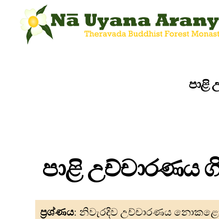
පාළි
පාළි උච්චාරණය 
ප්‍රශ්ණය
: නිවැරදිව උච්චාරණය නොකළො