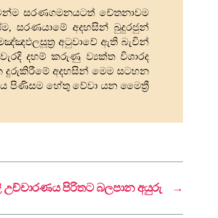
 මෙන්ම සරණගමනයටත් චේතනාවම
ම, සරණයාමේ අදහසින් බුදුරජුන්
්ඤඵලසූත්‍ර අටුවාවේ ඇති බැවින්
රදි දහම් කරුණු ව්‍යක්ත විශාරද
ක දුරුකිරීමේ අදහසින් මෙම සටහන
 පිණිසම හේතු වේවා යන මෛත්‍රී
ි උච්චාරණය පිරිතට බලපාන අයුරු
→