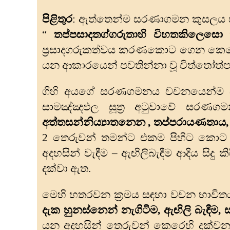
පිළිතුර
: ඇත්තෙන්ම සරණාගමන කුසලය සඳ
“
තප්පසාදතග්ගරුතාහි විහතකිලෙසො
ප්‍රසාදගරුකත්වය කරණකොට ගෙන කෙලෙ
යන ආකාරයෙන් පවතින්නා වූ චිත්තෝත
ගිහි අයගේ සරණගමනය වචනයෙන්ම සිදු
සාමඤ්ඤඵල සූත්‍ර අටුවාවේ සරණග
අත්‌තසන්‌නිය්‍යාතනෙන
,
තප්‌පරායණතාය
2 තෙරුවන් තමන්ට එකම පිහිට කොට ස
අදහසින් වැඳීම – ඇඟිලිබැඳීම ආදිය සිදු 
දක්වා ඇත.
මෙහි හතරවන ක්‍රමය සඳහා වචන භාවිතය
දැක හුනස්නෙන් නැගිටීම
,
ඇඟිලි බැඳීම
,
ස
යන අදහසින් තෙරුවන් කෙරෙහි දක්වන 