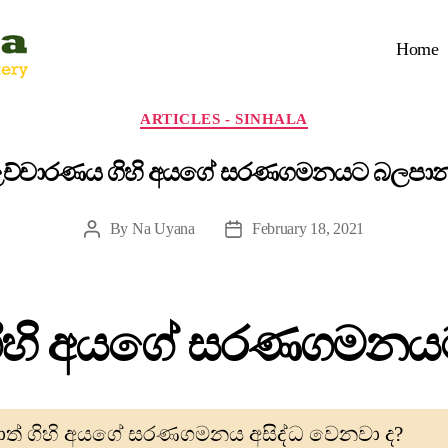
Home
ARTICLES - SINHALA
 උච්චාරණය ගිහි අයගේ සරණගමනයට බලපාන 
By
Na Uyana
February 18, 2021
ගිහි අයගේ සරණගමනයට
ත් ගිහි අයගේ සරණගමනය අසිද්ධ වෙනවා ද?