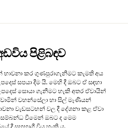
ඩවිය පිළිබඳව
 භාවනා කර ගුණපුරාගැනීමට කැමති අය
පදෙස් සපයා දීම යි. මෙහි දී ඔබට ඒ සඳහා
දෙස් සොයා ගැනීමට හැකි අතර ඒවායින්
වාමින් වහන්සේලා හා සිල් මෑණියන්
ාවනා වැඩසටහන් වල දී දේශනා කළ ඒවා
සම්බන්ධ වීමෙන් ඔබට ද මෙම
ේ දී සහභාගී විය හැකි ය.