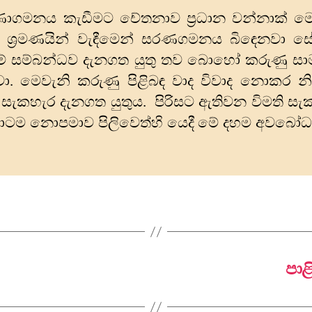
රණාගමනය කැඩීමට චේතනාව ප්‍රධාන වන්නාක්
ර ශ්‍රමණයින් වැඳීමෙන් සරණගමනය බිඳෙනවා සේ
 මේ සම්බන්ධව දැනගත යුතු තව බොහෝ කරුණු සාමඤ
ා. මෙවැනි කරුණු පිළිබඳ වාද විවාද නොකර නිවැ
සැකහැර දැනගත යුතුය. පිරිසට ඇතිවන විමති සැ
ාටම නොපමාව පිලිවෙත්හි යෙදී මේ දහම අවබෝධය
පාළ