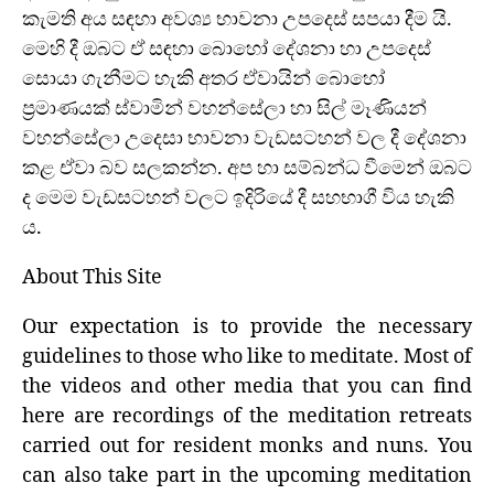
කැමති අය සඳහා අවශ්‍ය භාවනා උපදෙස් සපයා දීම යි.
මෙහි දී ඔබට ඒ සඳහා බොහෝ දේශනා හා උපදෙස්
සොයා ගැනීමට හැකි අතර ඒවායින් බොහෝ
ප්‍රමාණයක් ස්වාමින් වහන්සේලා හා සිල් මෑණියන්
වහන්සේලා උදෙසා භාවනා වැඩසටහන් වල දී දේශනා
කළ ඒවා බව සලකන්න. අප හා සම්බන්ධ වීමෙන් ඔබට
ද මෙම වැඩසටහන් වලට ඉදිරියේ දී සහභාගී විය හැකි
ය.
About This Site
Our expectation is to provide the necessary
guidelines to those who like to meditate. Most of
the videos and other media that you can find
here are recordings of the meditation retreats
carried out for resident monks and nuns. You
can also take part in the upcoming meditation