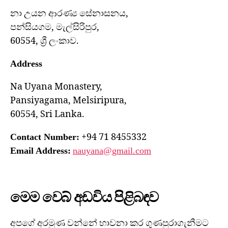
නා උයන ආරණ්‍ය සේනාසනය,
පන්සියගම, මැල්සිරිපුර,
60554, ශ්‍රී ලංකාව.
Address
Na Uyana Monastery,
Pansiyagama, Melsiripura,
60554, Sri Lanka.
+94 71 8455332
Contact Number:
Email Address:
nauyana@gmail.com
මෙම වෙබ් අඩවිය පිළිබඳව
අපගේ අරමුණ වන්නේ භාවනා කර ගුණපුරාගැනීමට