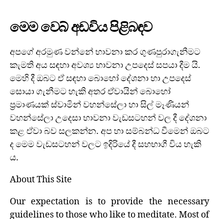
මෙම වෙබ් අඩවිය පිළිබඳව
අපගේ අරමුණ වන්නේ භාවනා කර ගුණපුරාගැනීමට
කැමති අය සඳහා අවශ්‍ය භාවනා උපදෙස් සපයා දීම යි.
මෙහි දී ඔබට ඒ සඳහා බොහෝ දේශනා හා උපදෙස්
සොයා ගැනීමට හැකි අතර ඒවායින් බොහෝ
ප්‍රමාණයක් ස්වාමින් වහන්සේලා හා සිල් මෑණියන්
වහන්සේලා උදෙසා භාවනා වැඩසටහන් වල දී දේශනා
කළ ඒවා බව සලකන්න. අප හා සම්බන්ධ වීමෙන් ඔබට
ද මෙම වැඩසටහන් වලට ඉදිරියේ දී සහභාගී විය හැකි
ය.
About This Site
Our expectation is to provide the necessary
guidelines to those who like to meditate. Most of