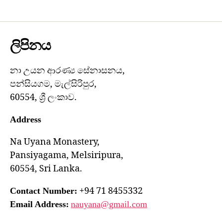
ලිපිනය
නා උයන ආරණ්‍ය සේනාසනය,
පන්සියගම, මැල්සිරිපුර,
60554, ශ්‍රී ලංකාව.
Address
Na Uyana Monastery,
Pansiyagama, Melsiripura,
60554, Sri Lanka.
+94 71 8455332
Contact Number:
Email Address:
nauyana@gmail.com