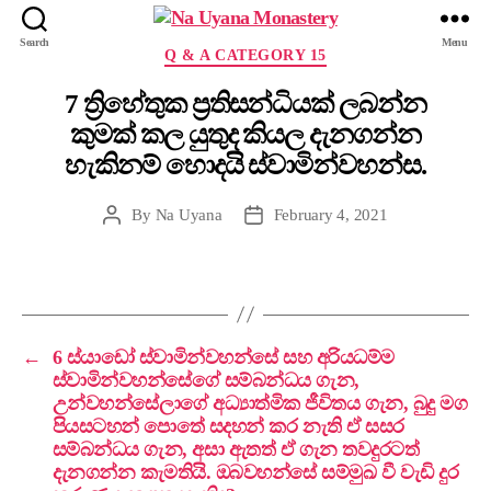
Search
Menu
Q & A CATEGORY 15
7 ත්‍රිහේතුක ප්‍රතිසන්ධියක් ලබන්න
කුමක් කල යුතුද කියල දැනගන්න
හැකිනම් හොදයි ස්වාමින්වහන්ස.
By
Na Uyana
February 4, 2021
←
6 ස්යාඩෝ ස්වාමින්වහන්සේ සහ අරියධම්ම
ස්වාමින්වහන්සේගේ සම්බන්ධය ගැන,
උන්වහන්සේලාගේ අධ්‍යාත්මික ජීවිතය ගැන, බුදු මග
පියසටහන් පොතේ සදහන් කර නැති ඒ සසර
සම්බන්ධය ගැන, අසා ඇතත් ඒ ගැන තවදුරටත්
දැනගන්න කැමතියි. ඔබවහන්සේ සම්මුඛ වී වැඩි දුර