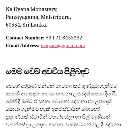
Na Uyana Monastery,
Pansiyagama, Melsiripura,
60554, Sri Lanka.
+94 71 8455332
Contact Number:
Email Address:
nauyana@gmail.com
මෙම වෙබ් අඩවිය පිළිබඳව
අපගේ අරමුණ වන්නේ භාවනා කර ගුණපුරාගැනීමට
කැමති අය සඳහා අවශ්‍ය භාවනා උපදෙස් සපයා දීම යි.
මෙහි දී ඔබට ඒ සඳහා බොහෝ දේශනා හා උපදෙස්
සොයා ගැනීමට හැකි අතර ඒවායින් බොහෝ
ප්‍රමාණයක් ස්වාමින් වහන්සේලා හා සිල් මෑණියන්
වහන්සේලා උදෙසා භාවනා වැඩසටහන් වල දී දේශනා