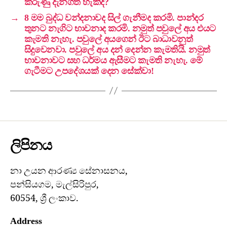
කරුණු දැනගත හැකිද?
→
8 මම බුද්ධ වන්දනාවද සිල් ගැනීමද කරමි. පාන්දර
තුනට නැගිට භාවනාද කරමි. නමුත් පවුලේ අය එයට
කැමති නැහැ. පවුලේ අයගෙන් ඊට බාධාවනුත්
සිදුවෙනවා. පවුලේ අය දන් දෙන්න කැමතියි. නමුත්
භාවනාවට සහ ධර්මය ඇසීමට කැමති නැහැ. මේ
ගැටීමට උපදේශයක් දෙන සේක්වා!
ලිපිනය
නා උයන ආරණ්‍ය සේනාසනය,
පන්සියගම, මැල්සිරිපුර,
60554, ශ්‍රී ලංකාව.
Address