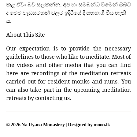
කළ ඒවා බව සලකන්න. අප හා සම්බන්ධ වීමෙන් ඔබට
ද මෙම වැඩසටහන් වලට ඉදිරියේ දී සහභාගී විය හැකි
ය.
About This Site
Our expectation is to provide the necessary
guidelines to those who like to meditate. Most of
the videos and other media that you can find
here are recordings of the meditation retreats
carried out for resident monks and nuns. You
can also take part in the upcoming meditation
retreats by contacting us.
© 2026
Na Uyana Monastery
| Designed by
moon.lk