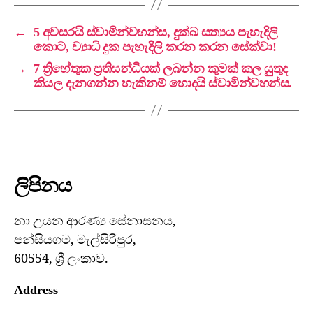
←
5 අවසරයි ස්වාමින්වහන්ස, දුක්ඛ සත්‍යය පැහැදිලි
කොට, ව්‍යාධි දුක පැහැදිලි කරන කරන සේක්වා!
→
7 ත්‍රිහේතුක ප්‍රතිසන්ධියක් ලබන්න කුමක් කල යුතුද
කියල දැනගන්න හැකිනම් හොදයි ස්වාමින්වහන්ස.
ලිපිනය
නා උයන ආරණ්‍ය සේනාසනය,
පන්සියගම, මැල්සිරිපුර,
60554, ශ්‍රී ලංකාව.
Address