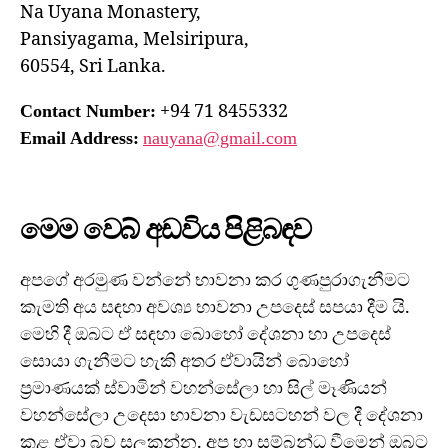
Na Uyana Monastery,
Pansiyagama, Melsiripura,
60554, Sri Lanka.
+94 71 8455332
Contact Number:
Email Address:
nauyana@gmail.com
මෙම වෙබ් අඩවිය පිළිබඳව
අපගේ අරමුණ වන්නේ භාවනා කර ගුණපුරාගැනීමට
කැමති අය සඳහා අවශ්‍ය භාවනා උපදෙස් සපයා දීම යි.
මෙහි දී ඔබට ඒ සඳහා බොහෝ දේශනා හා උපදෙස්
සොයා ගැනීමට හැකි අතර ඒවායින් බොහෝ
ප්‍රමාණයක් ස්වාමින් වහන්සේලා හා සිල් මෑණියන්
වහන්සේලා උදෙසා භාවනා වැඩසටහන් වල දී දේශනා
කළ ඒවා බව සලකන්න. අප හා සම්බන්ධ වීමෙන් ඔබට