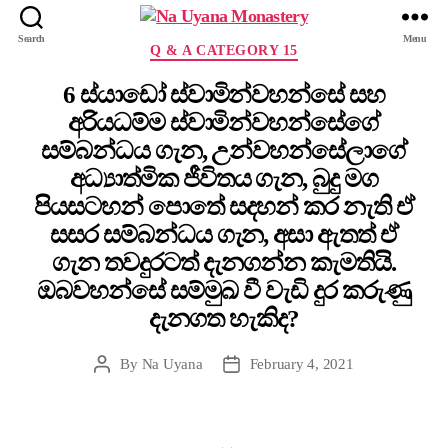
Search
Menu
Q & A CATEGORY 15
6 ස්යාඩෝ ස්වාමින්වහන්සේ සහ
අරියධම්ම ස්වාමින්වහන්සේගේ
සම්බන්ධය ගැන, උන්වහන්සේලාගේ
අධ්‍යාත්මික ජීවිතය ගැන, බුදු මග
පියසටහන් පොතේ සදහන් කර නැති ඒ
සසර සම්බන්ධය ගැන, අසා ඇතත් ඒ
ගැන තවදුරටත් දැනගන්න කැමතියි.
ඔබවහන්සේ සම්මුඛ වී වැඩි දුර කරුණු
දැනගත හැකිද?
By
Na Uyana
February 4, 2021