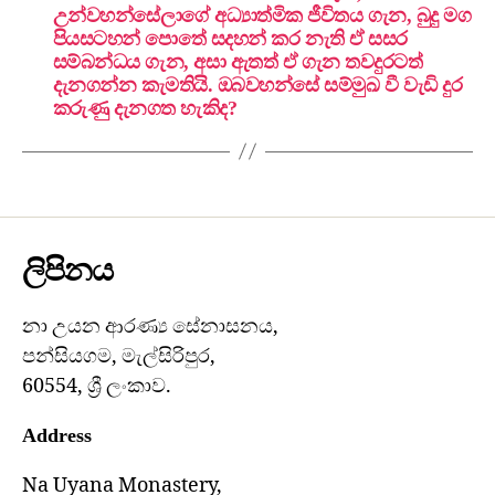
උන්වහන්සේලාගේ අධ්‍යාත්මික ජීවිතය ගැන, බුදු මග
පියසටහන් පොතේ සදහන් කර නැති ඒ සසර
සම්බන්ධය ගැන, අසා ඇතත් ඒ ගැන තවදුරටත්
දැනගන්න කැමතියි. ඔබවහන්සේ සම්මුඛ වී වැඩි දුර
කරුණු දැනගත හැකිද?
ලිපිනය
නා උයන ආරණ්‍ය සේනාසනය,
පන්සියගම, මැල්සිරිපුර,
60554, ශ්‍රී ලංකාව.
Address
Na Uyana Monastery,