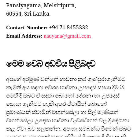
Pansiyagama, Melsiripura,
60554, Sri Lanka.
+94 71 8455332
Contact Number:
Email Address:
nauyana@gmail.com
මෙම වෙබ් අඩවිය පිළිබඳව
අපගේ අරමුණ වන්නේ භාවනා කර ගුණපුරාගැනීමට
කැමති අය සඳහා අවශ්‍ය භාවනා උපදෙස් සපයා දීම යි.
මෙහි දී ඔබට ඒ සඳහා බොහෝ දේශනා හා උපදෙස්
සොයා ගැනීමට හැකි අතර ඒවායින් බොහෝ
ප්‍රමාණයක් ස්වාමින් වහන්සේලා හා සිල් මෑණියන්
වහන්සේලා උදෙසා භාවනා වැඩසටහන් වල දී දේශනා
කළ ඒවා බව සලකන්න. අප හා සම්බන්ධ වීමෙන් ඔබට