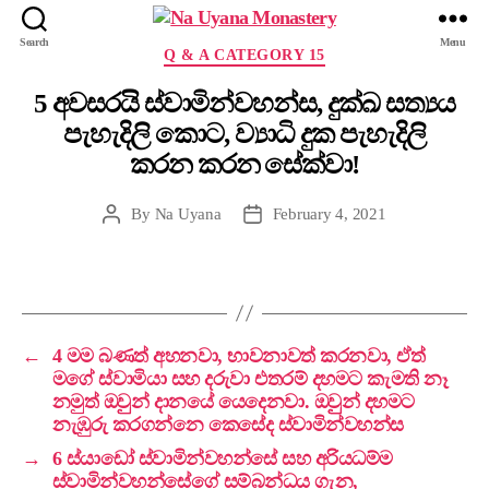
Search
Menu
Q & A CATEGORY 15
5 අවසරයි ස්වාමින්වහන්ස, දුක්ඛ සත්‍යය
පැහැදිලි කොට, ව්‍යාධි දුක පැහැදිලි
කරන කරන සේක්වා!
By
Na Uyana
February 4, 2021
←
4 මම බණත් අහනවා, භාවනාවත් කරනවා, ඒත්
මගේ ස්වාමියා සහ දරුවා එතරම් දහමට කැමති නෑ
නමුත් ඔවුුුන් දානයේ යෙදෙනවා. ඔවුුුුන් දහමට
නැඹුරු කරගන්නෙ කෙසේද ස්වාමින්වහන්ස
→
6 ස්යාඩෝ ස්වාමින්වහන්සේ සහ අරියධම්ම
ස්වාමින්වහන්සේගේ සම්බන්ධය ගැන,