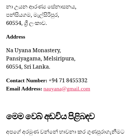
නා උයන ආරණ්‍ය සේනාසනය,
පන්සියගම, මැල්සිරිපුර,
60554, ශ්‍රී ලංකාව.
Address
Na Uyana Monastery,
Pansiyagama, Melsiripura,
60554, Sri Lanka.
+94 71 8455332
Contact Number:
Email Address:
nauyana@gmail.com
මෙම වෙබ් අඩවිය පිළිබඳව
අපගේ අරමුණ වන්නේ භාවනා කර ගුණපුරාගැනීමට