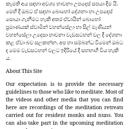
කැමති අය සඳහා අවශ්‍ය භාවනා උපදෙස් සපයා දීම යි.
මෙහි දී ඔබට ඒ සඳහා බොහෝ දේශනා හා උපදෙස්
සොයා ගැනීමට හැකි අතර ඒවායින් බොහෝ
ප්‍රමාණයක් ස්වාමින් වහන්සේලා හා සිල් මෑණියන්
වහන්සේලා උදෙසා භාවනා වැඩසටහන් වල දී දේශනා
කළ ඒවා බව සලකන්න. අප හා සම්බන්ධ වීමෙන් ඔබට
ද මෙම වැඩසටහන් වලට ඉදිරියේ දී සහභාගී විය හැකි
ය.
About This Site
Our expectation is to provide the necessary
guidelines to those who like to meditate. Most of
the videos and other media that you can find
here are recordings of the meditation retreats
carried out for resident monks and nuns. You
can also take part in the upcoming meditation