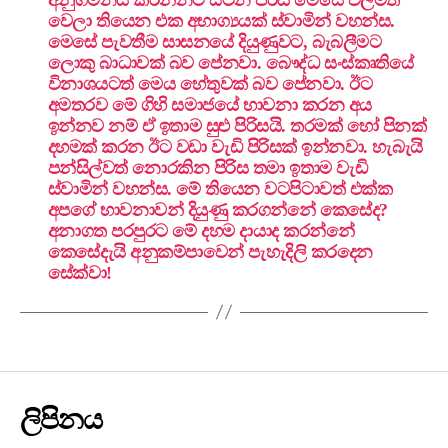
වෙලා තියෙන එක අභාග්‍යයක් ස්වාමින් වහන්ස.
මෙසේ පැවතීම සාසනයේ දියුණුවට, බැබලීමට
ලොකු බාධාවක් බව පේනවා. බෞද්ධ සංස්කෘතියේ
විනාශයටත් මෙය හේතුවක් බව පේනවා. ඊට
අමතරව මේ ගිහි සමාජයේ භාවනා කරන අය
ඉන්නව නම් ඒ ඉතාම සුළු පිරිසයි. තරමක් හෝ පිනක්
දහමක් කරන ඊට වඩා වැඩි පිරිසක් ඉන්නවා. හැබැයි
පන්සිල්වත් නොරකින පිරිස තමා ඉතාම වැඩි
ස්වාමින් වහන්ස. මේ තියෙන වටපිටාවත් එක්ක
අපගේ භාවනාවන් දියුණු කරගන්නේ කෙසේද?
අනාගත පරපුරට මේ දහම දායාද කරන්නේ
කෙසේදැයි අනුකම්පාවෙන් පැහැදිලි කරදෙන
සේක්වා!
ලිපිනය