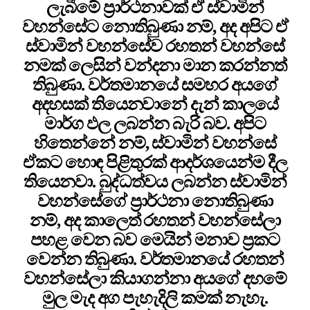
ලැබීමේ ප්‍රාර්ථනාවක් ඒ ස්වාමින්
වහන්සේට නොතිබුණා නම්, අද අපිට ඒ
ස්වාමින් වහන්සේව රහතන් වහන්සේ
නමක් ලෙසින් වන්දනා මාන කරන්නත්
තිබුණා. වර්තමානයේ සමහර අයගේ
අදහසක් තියෙනවානේ දැන් කාලයේ
මාර්ග ඵල ලබන්න බැරි බව. අපිට
හිතෙන්නේ නම්, ස්වාමින් වහන්සේ
ඒකට හොඳ පිළිතුරක් ආදර්ශයෙන්ම දීල
තියෙනවා. බුද්ධත්වය ලබන්න ස්වාමින්
වහන්සේගේ ප්‍රාර්ථනා නොතිබුණා
නම්, අද කාලෙත් රහතන් වහන්සේලා
පහළ වෙන බව මෙයින් මනාව ප්‍රකට
වෙන්න තිබුණා. වර්තමානයේ රහතන්
වහන්සේලා කියාගන්නා අයගේ දහමේ
මුල මැද අග පැහැදිලි කමක් නැහැ.