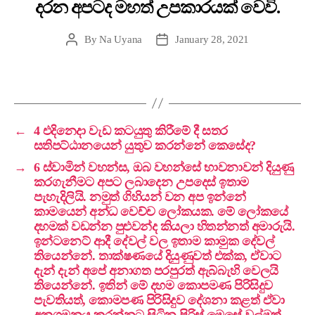
දරන අපටද මහත් උපකාරයක් වෙවි.
By
Na Uyana
January 28, 2021
←
4 එදිනෙදා වැඩ කටයුතු කිරීමේ දී සතර
සතිපට්ඨානයෙන් යුතුව කරන්නේ කෙසේද?
→
6 ස්වාමින් වහන්ස, ඔබ වහන්සේ භාවනාවන් දියුණු
කරගැනීමට අපට ලබාදෙන උපදෙස් ඉතාම
පැහැදිලියි. නමුත් ගිහියන් වන අප ඉන්නේ
කාමයෙන් අන්ධ වෙච්ච ලෝකයක. මේ ලෝකයේ
දහමක් වඩන්න පුළුවන්ද කියලා හිතන්නත් අමාරුයි.
ඉන්ටනෙට් ආදී දේවල් වල ඉතාම කාමුක දේවල්
තියෙන්නේ. තාක්ෂණයේ දියුණුවත් එක්ක, ඒවාට
දැන් දැන් අපේ අනාගත පරපුරත් ඇබ්බැහි වෙලයි
තියෙන්නේ. ඉතින් මේ දහම කොපමණ පිරිසිදුව
පැවතියත්, කොමපණ පිරිසිදුව දේශනා කළත් ඒවා
අනුගමනය කරන්නට සිටින පිරිස් මෙසේ වල්මත්