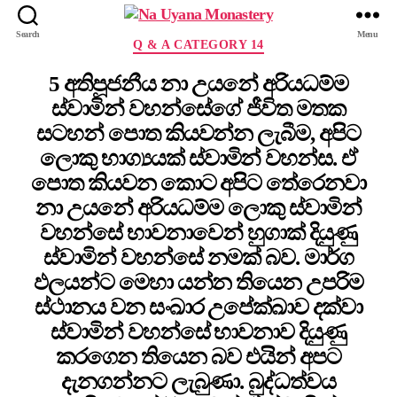
Search
Menu
Q & A CATEGORY 14
5 අතිපූජනීය නා උයනේ අරියධම්ම
ස්වාමින් වහන්සේගේ ජීවිත මතක
සටහන් පොත කියවන්න ලැබීම, අපිට
ලොකු භාග්‍යයක් ස්වාමින් වහන්ස. ඒ
පොත කියවන කොට අපිට තේරෙනවා
නා උයනේ අරියධම්ම ලොකු ස්වාමින්
වහන්සේ භාවනාවෙන් හුගාක් දියුණු
ස්වාමින් වහන්සේ නමක් බව. මාර්ග
ඵලයන්ට මෙහා යන්න තියෙන උපරිම
ස්ථානය වන සංඛාර උපේක්ඛාව දක්වා
ස්වාමින් වහන්සේ භාවනාව දියුණු
කරගෙන තියෙන බව එයින් අපට
දැනගන්නට ලැබුණා. බුද්ධත්වය