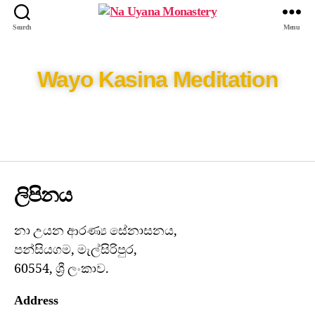
Search
Menu
Wayo Kasina Meditation
ලිපිනය
නා උයන ආරණ්‍ය සේනාසනය,
පන්සියගම, මැල්සිරිපුර,
60554, ශ්‍රී ලංකාව.
Address