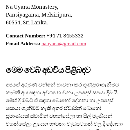
Na Uyana Monastery,
Pansiyagama, Melsiripura,
60554, Sri Lanka.
+94 71 8455332
Contact Number:
Email Address:
nauyana@gmail.com
මෙම වෙබ් අඩවිය පිළිබඳව
අපගේ අරමුණ වන්නේ භාවනා කර ගුණපුරාගැනීමට
කැමති අය සඳහා අවශ්‍ය භාවනා උපදෙස් සපයා දීම යි.
මෙහි දී ඔබට ඒ සඳහා බොහෝ දේශනා හා උපදෙස්
සොයා ගැනීමට හැකි අතර ඒවායින් බොහෝ
ප්‍රමාණයක් ස්වාමින් වහන්සේලා හා සිල් මෑණියන්
වහන්සේලා උදෙසා භාවනා වැඩසටහන් වල දී දේශනා