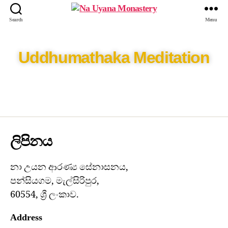
Search
Menu
Uddhumathaka Meditation
ලිපිනය
නා උයන ආරණ්‍ය සේනාසනය,
පන්සියගම, මැල්සිරිපුර,
60554, ශ්‍රී ලංකාව.
Address