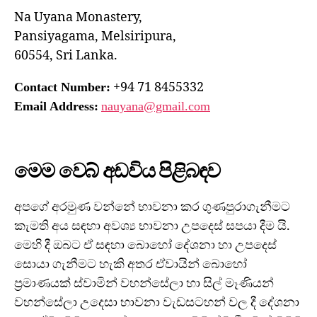
Na Uyana Monastery,
Pansiyagama, Melsiripura,
60554, Sri Lanka.
+94 71 8455332
Contact Number:
Email Address:
nauyana@gmail.com
මෙම වෙබ් අඩවිය පිළිබඳව
අපගේ අරමුණ වන්නේ භාවනා කර ගුණපුරාගැනීමට
කැමති අය සඳහා අවශ්‍ය භාවනා උපදෙස් සපයා දීම යි.
මෙහි දී ඔබට ඒ සඳහා බොහෝ දේශනා හා උපදෙස්
සොයා ගැනීමට හැකි අතර ඒවායින් බොහෝ
ප්‍රමාණයක් ස්වාමින් වහන්සේලා හා සිල් මෑණියන්
වහන්සේලා උදෙසා භාවනා වැඩසටහන් වල දී දේශනා