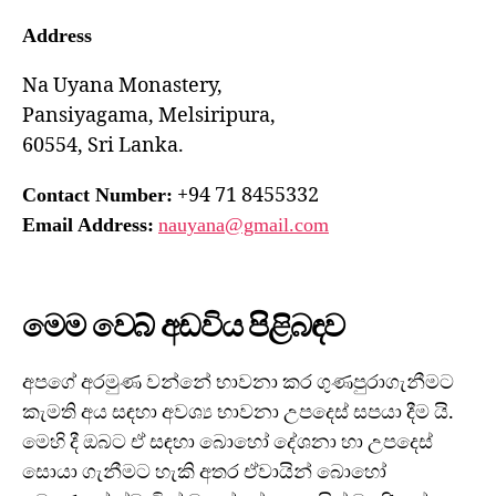
Address
Na Uyana Monastery,
Pansiyagama, Melsiripura,
60554, Sri Lanka.
+94 71 8455332
Contact Number:
Email Address:
nauyana@gmail.com
මෙම වෙබ් අඩවිය පිළිබඳව
අපගේ අරමුණ වන්නේ භාවනා කර ගුණපුරාගැනීමට
කැමති අය සඳහා අවශ්‍ය භාවනා උපදෙස් සපයා දීම යි.
මෙහි දී ඔබට ඒ සඳහා බොහෝ දේශනා හා උපදෙස්
සොයා ගැනීමට හැකි අතර ඒවායින් බොහෝ