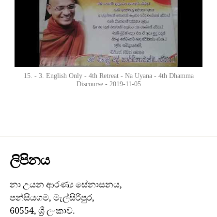
15. - 3. English Only - 4th Retreat - Na Uyana - 4th Dhamma
Discourse - 2019-11-05
ලිපිනය
නා උයන ආරණ්‍ය සේනාසනය,
පන්සියගම, මැල්සිරිපුර,
60554, ශ්‍රී ලංකාව.