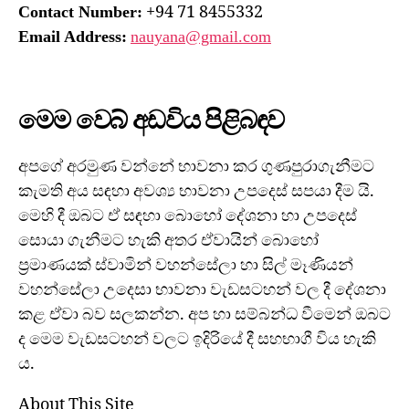
+94 71 8455332
Contact Number:
Email Address:
nauyana@gmail.com
මෙම වෙබ් අඩවිය පිළිබඳව
අපගේ අරමුණ වන්නේ භාවනා කර ගුණපුරාගැනීමට
කැමති අය සඳහා අවශ්‍ය භාවනා උපදෙස් සපයා දීම යි.
මෙහි දී ඔබට ඒ සඳහා බොහෝ දේශනා හා උපදෙස්
සොයා ගැනීමට හැකි අතර ඒවායින් බොහෝ
ප්‍රමාණයක් ස්වාමින් වහන්සේලා හා සිල් මෑණියන්
වහන්සේලා උදෙසා භාවනා වැඩසටහන් වල දී දේශනා
කළ ඒවා බව සලකන්න. අප හා සම්බන්ධ වීමෙන් ඔබට
ද මෙම වැඩසටහන් වලට ඉදිරියේ දී සහභාගී විය හැකි
ය.
About This Site