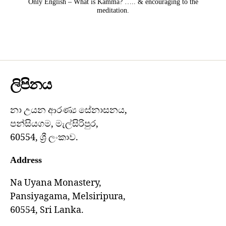
Only English – What is Kamma? ….. & encouraging to the
meditation.
ලිපිනය
නා උයන ආරණ්‍ය සේනාසනය,
පන්සියගම, මැල්සිරිපුර,
60554, ශ්‍රී ලංකාව.
Address
Na Uyana Monastery,
Pansiyagama, Melsiripura,
60554, Sri Lanka.