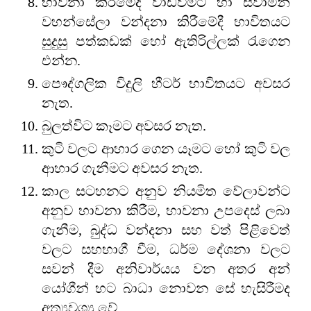
භාවනා කිරීමේදී වාඩිවීමට හා ස්වාමින්
වහන්සේලා වන්දනා කිරීමේදී භාවිතයට
සුදුසු පත්කඩක් හෝ ඇතිරිල්ලක් රැගෙන
එන්න.
පෞද්ගලික විදුලි හීටර් භාවිතයට අවසර
නැත.
බුලත්විට කෑමට අවසර නැත.
කුටි වලට ආහාර ගෙන යෑමට හෝ කුටි වල
ආහාර ගැනීමට අවසර නැත.
කාල සටහනට අනුව නියමිත වේලාවන්ට
අනුව භාවනා කිරීම, භාවනා උපදෙස් ලබා
ගැනීම, බුද්ධ වන්දනා සහ වත් පිළිවෙත්
වලට සහභාගී වීම, ධර්ම දේශනා වලට
සවන් දීම අනිවාර්යය වන අතර අන්
යෝගීන් හට බාධා නොවන සේ හැසිරීමද
අත්‍යවශ්‍ය වේ.