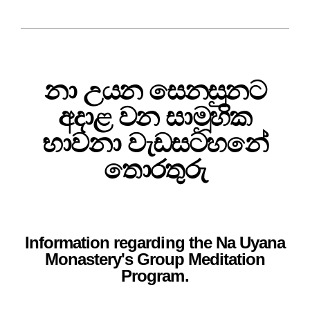
නා උයන සෙනසුනට
අදාළ වන සාමූහික
භාවනා වැඩසටහනේ
තොරතුරු
Information regarding the Na Uyana
Monastery's Group Meditation
Program.