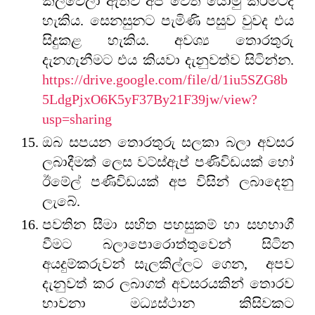
කල්වේලා ඇතිව අප වෙත යොමු කිරීමටද
හැකිය. සෙනසුනට පැමිණි පසුව වුවද එය
සිදුකළ හැකිය. අවශ්‍ය තොරතුරු
දැනගැනීමට එය කියවා දැනුවත්ව සිටින්න.
https://drive.google.com/file/d/1iu5SZG8b
5LdgPjxO6K5yF37By21F39jw/view?
usp=sharing
ඔබ සපයන තොරතුරු සලකා බලා අවසර
ලබාදීමක් ලෙස වට්ස්ඇප් පණිවිඩයක් හෝ
ඊමේල් පණිවිඩයක් අප විසින් ලබාදෙනු
ලැබේ.
පවතින සීමා සහිත පහසුකම් හා සහභාගී
වීමට බලාපොරොත්තුවෙන් සිටින
අයදුම්කරුවන් සැලකිල්ලට ගෙන, අපව
දැනුවත් කර ලබාගත් අවසරයකින් තොරව
භාවනා මධ්‍යස්ථාන කිසිවකට