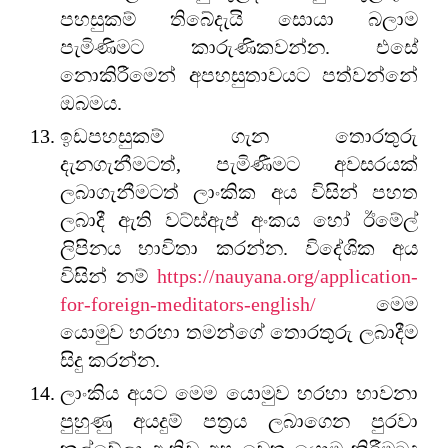
පහසුකම් තිබේදැයි සොයා බලාම
පැමිණිමට කාරුණිකවන්න. එසේ
නොකිරීමෙන් අපහසුතාවයට පත්වන්නේ
ඔබමය.
ඉඩපහසුකම් ගැන තොරතුරු
දැනගැනීමටත්, පැමිණීමට අවසරයක්
ලබාගැනීමටත් ලාංකික අය විසින් පහත
ලබාදී ඇති වට්ස්ඇප් අංකය හෝ ඊමේල්
ලිපිනය භාවිතා කරන්න. විදේශික අය
විසින් නම්
https://nauyana.org/application-
for-foreign-meditators-english/
මෙම
යොමුව හරහා තමන්ගේ තොරතුරු ලබාදීම
සිදු කරන්න.
ලාංකිය අයට මෙම යොමුව හරහා භාවනා
පුහුණු අයදුම් පත්‍රය ලබාගෙන පුරවා