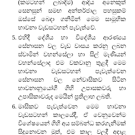
(කමටහන් ලබාදීම) ආදිය අනෙකුත්
සෙනසුන් සමඟ අන්තර්ජාල පහසුකම්
ඔස්සේ බෙදා ගනිමින් මෙම සාමූහික
භාවනා වැඩසටහන් පැවැත්වේ.
එහිදී දේශීය හා විදේශීය ආරණ්‍යය
සේනාසන වල වැඩ වාසය කරනු ලබන
ස්වාමින් වහන්සේලා හා සිල් මෑණියන්
වහන්සේලාද එම වකවානු තුළදී මෙම
භාවනා වැඩසටහන් පැවැත්වෙන
සේනාසන වල නේවාසිකව සිටින
භාවනානුයෝගී ගිහි උපාසකවරු හා
උපාසිකාවරුද මෙයින් ප්‍රතිලාභ ලබති.
මාසිකව පැවැත්වෙන මෙම භාවනා
වැඩසටහන් කාලයේදී, ඒ වෙනුවෙන්ම
විශේෂයෙන් ගිහි අය සම්බන්ධ කරගැනීමක්
සිදුනොවන මුත්, එම කාල වලදී අදාළ