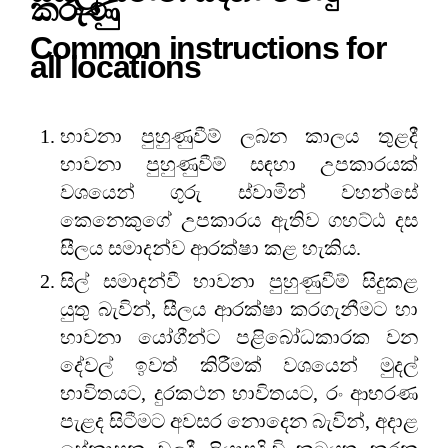
කරුණු
Common instructions for
all locations
භාවනා පුහුණුවීම් ලබන කාලය තුළදී
භාවනා පුහුණුවීම් සඳහා උපකාරයක්
වශයෙන් ගුරු ස්වාමින් වහන්සේ
කෙනෙකුගේ උපකාරය ඇතිව ගහට්ඨ දස
සීලය සමාදන්ව ආරක්ෂා කළ හැකිය.
සිල් සමාදන්වී භාවනා පුහුණුවීම් සිදුකළ
යුතු බැවින්, සීලය ආරක්ෂා කරගැනීමට හා
භාවනා යෝගීන්ට පළිබෝධකාරක වන
දේවල් ඉවත් කිරීමක් වශයෙන් මුදල්
භාවිතයට, දුරකථන භාවිතයට, රං ආභරණ
පැළද සිටීමට අවසර ‌නොදෙන බැවින්, අදාළ