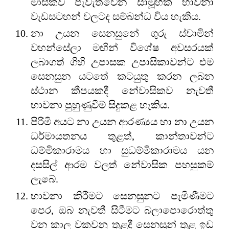
මාසිකව පැවැත්වෙන සාමූහික භාවනා
වැඩසටහන් වලටද සම්බන්ධ විය හැකිය.
නා උයන සෙනසුනේ ගුරු ස්වාමින්
වහන්සේලා මඟින් විශේෂ අවසරයක්
ලබාගත් ගිහි උපාසක උපාසිකාවන්ට එම
සෙනසුන යටතේ කටයුතු කරන ලබන
ස්ථාන කීපයකදී නේවාසිකව නැවතී
භාවනා පුහුණුවීම් සිදුකළ හැකිය.
පිරිමි අයට නා උයන ආරණ්‍යය හා නා උයන
ධර්මායතනය තුළත්, කාන්තාවන්ට
ධම්මිකාරාමය හා සුධම්මිකාරාමය යන
දසසිල් ආරම වලත් නේවාසික පහසුකම්
ලැබේ.
භාවනා කිරීමට සෙනසුනට පැමිණීමට
පෙර, ඔබ නැවතී සිටීමට බලාපොරොත්තු
වන කාල වකවනු තුළදී සෙනසුන් තුළ ඉඩ