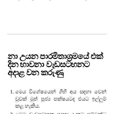
නා උයන පාරමිතාශ්‍රමයේ එක්
දින භාවනා වැඩසටහනට
අදාළ වන කරුණු
මෙය විශේෂයෙන් ගිහි අය සඳහා වෙන්
වූවක් මුත් පූජ්‍ය පක්ෂයටද එයට ඉල්ලුම්
කළ හැකිය.