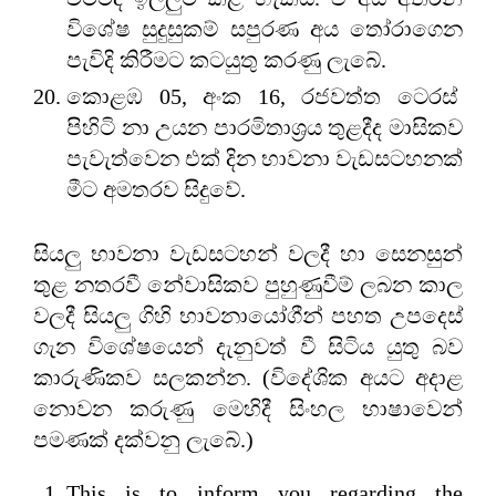
විශේෂ සුදුසුකම් සපුරණ අය තෝරාගෙන
පැවිදි කිරීමට කටයුතු කරණු ලැබේ.
කොළඹ 05, අංක 16, රජවත්ත ටෙරස්
පිහිටි නා උයන පාරමිතාශ්‍රය තුළදීද මාසිකව
පැවැත්වෙන එක් දින භාවනා වැඩසටහනක්
මීට අමතරව සිදුවේ.
සියලු භාවනා වැඩසටහන් වලදී හා සෙනසුන්
තුළ නතරවී නේවාසිකව පුහුණුවීම් ලබන කාල
වලදී සියලු ගිහි භාවනායෝගීන් පහත උපදෙස්
ගැන විශේෂයෙන් දැනුවත් වී සිටිය යුතු බව
කාරුණිකව සලකන්න. (විදේශික අයට අදාළ
‌නොවන කරුණු මෙහිදී සිංහල භාෂාවෙන්
පමණක් දක්වනු ලැබේ.)
This is to inform you regarding the