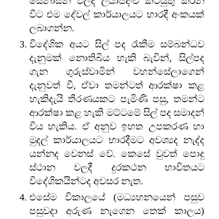
සේනාසන වලදී ලියාපදිංචි කටයුතු කරන
විට එම දේවල් කාර්යාලයට භාරදී අංකයක්
ලබාගන්න.
විදේශික අයට සිල් පද රැකීම සම්බන්ධව
දැනුමක් නොතිබිය හැකි බැවින්, සිල්පද
ගැන ගුරුස්වාමින් වහන්සේලාගෙන්
දැනුවත් වී, ඒවා තමන්ටත් ආරක්ෂා කළ
හැකිදැයි තීරණයකට පැමිණි පසු, තමන්ට
ආරක්ෂා කළ හැකි මට්ටමේ සිල් පද සමාදන්
විය හැකිය. ඒ අනුව ඉහත උපකරණ හා
මුදල් කාර්යාලයට භාරදීමට අවශ්‍යද නැද්ද
යන්නද වෙනස් වේ. කෙසේ වුවත් පොදු
ස්ථාන වලදී දුරකථන භාවිතයට
විදේශිකයින්ටද අවසර නැත.
එසේම විකාලයේ (මධ්‍යහනයෙන් පසුව
පසුවදා අරුණ නැගෙන තෙක් කාලය)