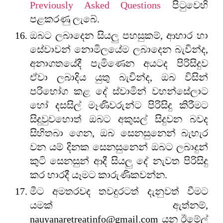
Previously Asked Questions
පිටුවෙහි
පළකරණු ලැබේ.
ඔබට ලබාදෙන සියලු පහසුකම්, ආහාර හා
සේවාවන් නොමිලයේම ලබාදෙන බැවින්ද,
අනාගතයේදී පැමිණෙන අයටද පිරිසිදුව
ඒවා ලබාදිය යුතු බැවින්ද, ඔබ විසින්
පරිභෝග කළ දේ ස්වාමින් වහන්සේලාට
හෝ දසසිල් මෑණිවරුන්ට පිරිසිදු කිරීමට
සිදුවුවහොත් ඔබට අකුසල් සිදුවන බවද
සිහිතබා ගෙන, ඔබ සෙනසුනෙන් බැහැර
වන යම් දිනක සෙනසුනෙන් ඔබට ලබාදුන්
කුටි සෙනසුන් ආදී සියලු දේ නැවත පිරිසිදු
කර භාරදී යෑමට කාරුණිකවන්න.
මීට අමතරවද තවදුරටත් දැනුවත් වීමට
යමක් ඇත්නම්,
nauyanaretreatinfo@gmail.com යන ඊමේල්