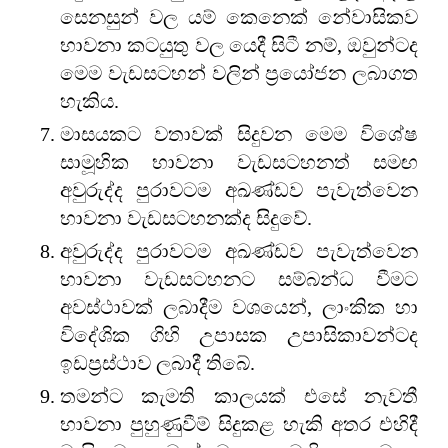
සෙනසුන් වල යම් කෙනෙක් නේවාසිකව
භාවනා කටයුතු වල යෙදී සිටී නම්, ඔවුන්ටද
මෙම වැඩසටහන් වලින් ප්‍රයෝජන ලබාගත
හැකිය.
මාසයකට වතාවක් සිදුවන මෙම විශේෂ
සාමූහික භාවනා වැඩසටහනත් සමඟ
අවුරුද්ද පුරාවටම අඛණ්ඩව පැවැත්වෙන
භාවනා වැඩසටහනක්ද සිදුවේ.
අවුරුද්ද පුරාවටම අඛණ්ඩව පැවැත්වෙන
භාවනා වැඩසටහනට සම්බන්ධ වීමට
අවස්ථාවක් ලබාදීම වශයෙන්, ලාංකික හා
විදේශික ගිහි උපාසක උපාසිකාවන්ටද
ඉඩප්‍රස්ථාව ලබාදී තිබේ.
තමන්ට කැමති කාලයක් එසේ නැවතී
භාවනා පුහුණුවීම් සිදුකළ හැකි අතර එහිදී