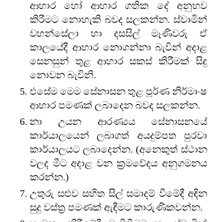
ආහාර හෝ ආහාර ගතික දේ අනුභව
කිරීමට නොහැකි බවද සලකන්න. ස්වාමින්
වහන්සේලා හා දසසිල් මෑණිවරු ඒ
කාලයේදී ආහාර නොගන්නා බැවින් අදාළ
සෙනසුන් තුළ ආහාර සකස් කිරීමක් සිදු
නොවන බැවිනි.
එසේම මෙම සේනාසන තුළ පූර්ණ නිර්මාංෂ
ආහාර පමණක් ලබාදෙන බවද සලකන්න.
නා උයන ආරණ්‍යය සේනාසනයේ
කාර්යාලයෙන් ලබාගත් අයදුම්පත පුරවා
කාර්යාලයට ලබාදෙන්න. (අනෙකුත් ස්ථාන
වලද මීට අදාළ වන ක්‍රමවේදය අනුගමනය
කරන්න.)
උතුරු සළුව සහිත සිල් සමාදම් වීමේදී අඳින
සුදු වස්ත්‍ර පමණක් ඇඳීමට කාරුණිකවන්න.