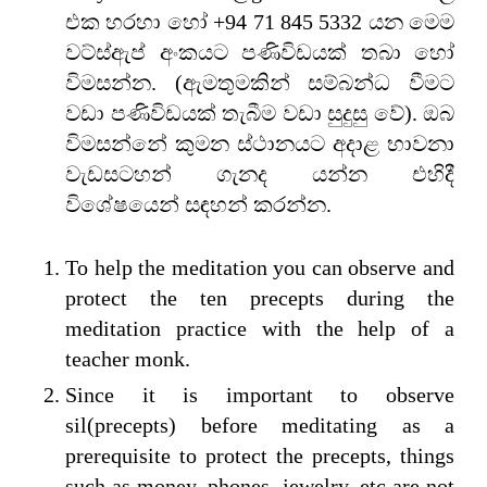
එක හරහා හෝ +94 71 845 5332 යන මෙම
වට්ස්ඇප් අංකයට පණිවිඩයක් තබා හෝ
විමසන්න. (ඇමතුමකින් සම්බන්ධ වීමට
වඩා පණිවිඩයක් තැබීම වඩා සුදුසු වේ). ඔබ
විමසන්නේ කුමන ස්ථානයට අදාළ භාවනා
වැඩසටහන් ගැනද යන්න එහිදී
විශේෂයෙන් සඳහන් කරන්න.
To help the meditation you can observe and
protect the ten precepts during the
meditation practice with the help of a
teacher monk.
Since it is important to observe
sil(precepts) before meditating as a
prerequisite to protect the precepts, things
such as money, phones, jewelry, etc are not