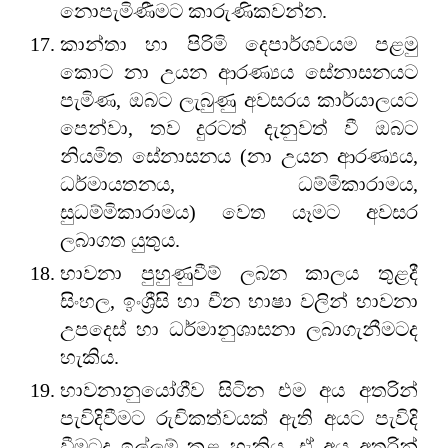
නොපැමිණීමට කාරුණිකවන්න.
කාන්තා හා පිරිමි දෙපාර්ශවයම පළමු
කොට නා උයන ආරණ්‍යය ‌සේනාසනයට
පැමිණ, ඔබට ලැබුණු අවසරය කාර්යාලයට
පෙන්වා, තව දුරටත් දැනුවත් වී ඔබට
නියමිත සේනාසනය (නා උයන ආරණ්‍යය,
ධර්මායතනය, ධම්මිකාරාමය,
සුධම්මිකාරාමය) වෙත යෑමට අවසර
ලබාගත යුතුය.
භාවනා පුහුණුවීම් ලබන කාලය තුළදී
සිංහල, ඉංශ්‍රීසි හා චීන භාෂා වලින් භාවනා
උපදෙස් හා ධර්මානුශාසනා ලබාගැනීමටද
හැකිය.
භාවනානුයෝගීව සිටින එම අය අතරින්
පැවිදිවීමට රුචිකත්වයක් ඇති අයට පැවිදි
වීමටද ඉල්ලුම් කළ හැකිය. ඒ අය අතරින්