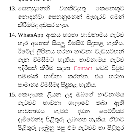
සෙනසුනෙහි වගකිවයුතු කෙනෙකුට
නොදන්වා ‍සෙනනුනෙන් බැහැරව ගමන්
කිරීමටද අවසර නැත.
WhatsApp අංකය හරහා භාවනාමය ගැටළු
හැර අනෙක් සියලු විමසීම් සිදුකළ හැකිය.
ඊමේල් ලිපිනය හරහා භාවනා වැඩසටහන්
ගැන විමසීමට හැකිය. භාවනාමය ගැටළු
ඉදිරිපත් කිරීම සදහා
Contact
වෙබ් පිටුව
පමණක් භාවිතා කරන්න. එය හරහා
සාමාන්‍ය විමසීම්ද සිදුකළ හැකිය.
කොලයක ලියන ලද ඔබගේ භාවනාමය
ගැටළුව භාවනා ශාලාවේ තබා ඇති
භාවනාමය ගැටළු දමන පෙට්ටියට
දැමීමෙන්ද පිළිතුරු ලබාගත හැකිය. ඒවාට
පිළිතුරු ලැබුනු පසු එම ගැටළුව හා පිළිතුර