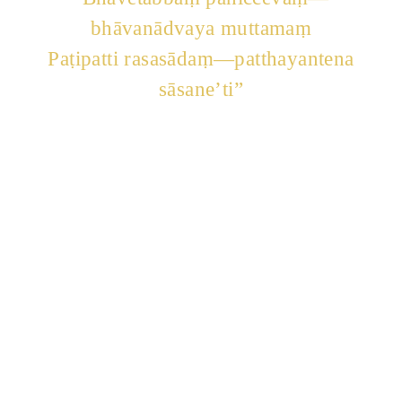
bhāvanādvaya muttamaṃ
Paṭipatti rasasādaṃ—patthayantena
sāsane’ti”
“සර්වඥ සාසනයෙහි ප්‍රතිපත්ති
රසාස්වාදනය (පරිපූර්ණත්වයක්) ප්‍රාර්ථනා
කරන්නාහු විසින් උතුම් වූ මේ (සමථ –
විදර්ශනා) භාවනා දෙක කියන ලද ක්‍රමයට
වැඩිය යුතුයි.”
“One who aspires to enjoy the taste of practice
in the Buddha’s Dispensation should develop
this two-fold meditation (Tranquility &
Insight), so excellent in the way expounded.”