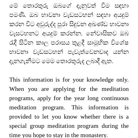
මේ තොරතුරු ඔබගේ දැනුවත් වීම සඳහා
පමණි. ඔබ භාවනා වැඩසටහන් සඳහා අයදුම්
කරන විට අවුරුද්ද පුරා සිදුවන අඛණ්ඩ භාවනා
වැසටහනට අයදුම් කරන්න. නේවාසිකව ඔබ
රැදී සිටින කාල පරාසය තුළදී සාමූහික විශේෂ
භාවනා වැඩසටහන් පැවැත්වෙනවාද යන්න
දැනගැනීමට මෙම තොරතුරුද ලබාදී ඇත.
This information is for your knowledge only.
When you are applying for the meditation
programs, apply for the year long continuous
meditation program. This information is
provided to let you know whether there is a
special group meditation program during the
time you hope to stay in the monastery.