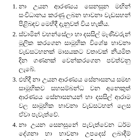
නා උයන ආරණ්‍යය සෙනසුන මඟින්
සංවිධානය කරණු ලබන භාවනා වැඩසහන්
පිළිබඳව මෙහිදී දැනුවත් විය හැකිය.
ස්වාමින් වහන්සේලා හා දසසිල් මෑණිවරුන්
මූලික කරගෙන සාමූහික විශේෂ භාවනා
වැඩසටහනක් මාසයකට වතාවක් නියමිත
දින ගණනක් වෙන්කරගෙන පවත්වනු
ලැබේ.
එහිදී නා උයන ආරණ්‍යය සේනාසනය සමඟ
සාමූහිකව සහසම්බන්ධ වන අනෙකුත්
ආරණ්‍යය සේනාසනයන් හා දසසිල් ආරාම
වල සාමූහික භාවනා වැඩසටහන් ලෙස
ඒවා පැවැත්වේ.
නා උයන සෙනසුනේ පැවැත්වෙන ධර්ම
දේශනා හා භාවනා උපදෙස් ලබාදීම්