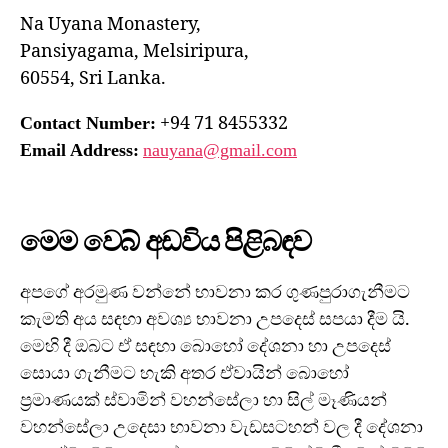
Na Uyana Monastery,
Pansiyagama, Melsiripura,
60554, Sri Lanka.
+94 71 8455332
Contact Number:
Email Address:
nauyana@gmail.com
මෙම වෙබ් අඩවිය පිළිබඳව
අපගේ අරමුණ වන්නේ භාවනා කර ගුණපුරාගැනීමට
කැමති අය සඳහා අවශ්‍ය භාවනා උපදෙස් සපයා දීම යි.
මෙහි දී ඔබට ඒ සඳහා බොහෝ දේශනා හා උපදෙස්
සොයා ගැනීමට හැකි අතර ඒවායින් බොහෝ
ප්‍රමාණයක් ස්වාමින් වහන්සේලා හා සිල් මෑණියන්
වහන්සේලා උදෙසා භාවනා වැඩසටහන් වල දී දේශනා