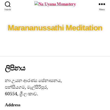
Search
Menu
Marananussathi Meditation
ලිපිනය
නා උයන ආරණ්‍ය සේනාසනය,
පන්සියගම, මැල්සිරිපුර,
60554, ශ්‍රී ලංකාව.
Address