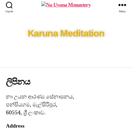
Search
Menu
Karuna Meditation
ලිපිනය
නා උයන ආරණ්‍ය සේනාසනය,
පන්සියගම, මැල්සිරිපුර,
60554, ශ්‍රී ලංකාව.
Address