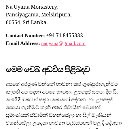
Na Uyana Monastery,
Pansiyagama, Melsiripura,
60554, Sri Lanka.
+94 71 8455332
Contact Number:
Email Address:
nauyana@gmail.com
මෙම වෙබ් අඩවිය පිළිබඳව
අපගේ අරමුණ වන්නේ භාවනා කර ගුණපුරාගැනීමට
කැමති අය සඳහා අවශ්‍ය භාවනා උපදෙස් සපයා දීම යි.
මෙහි දී ඔබට ඒ සඳහා බොහෝ දේශනා හා උපදෙස්
සොයා ගැනීමට හැකි අතර ඒවායින් බොහෝ
ප්‍රමාණයක් ස්වාමින් වහන්සේලා හා සිල් මෑණියන්
වහන්සේලා උදෙසා භාවනා වැඩසටහන් වල දී දේශනා