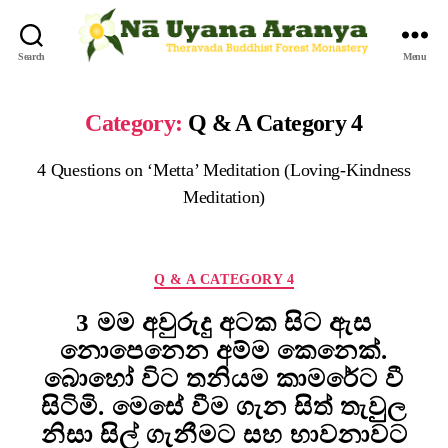
Search
Menu
Category:
Q & A Category 4
4 Questions on ‘Metta’ Meditation (Loving-Kindness
Meditation)
Q & A CATEGORY 4
3 මම අවුරුදු අටක සිට ඇස
නොපෙනෙන අම්ම කෙනෙක්.
බොහෝ විට තනියම කාමරේට වී
සිටිමි. මෙසේ වීම ගැන සිත් තැවුුුල
නිසා සිල් ගැනීමට සහ භාවනාවට