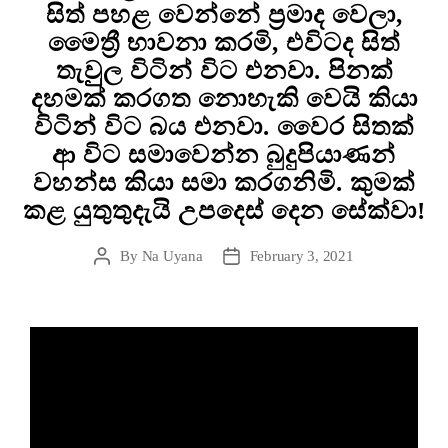
සිත් පහළ වෙන්නේ ප්‍රමාද වෙලා,
මෛත්‍රී භාවනා කරමි, එවිටද සිත්
තැවුුුල විටින් විට එනවා. පිනක්
දහමක් කරගත නොහැකි වෙයි කියා
විටින් විට බය එනවා. වෛර සිතක්
ආ විට සමාවෙන්න බුදුපියාණන්
වහන්ස කියා සමා කරගනිමි. කුමක්
කළ යුතුතුදැයි උපදෙස් දෙන සේක්වා!
By
Na Uyana
February 3, 2021