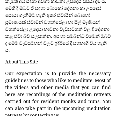
කැමති අය සඳහා අවශ්‍ය භාවනා උපදෙස් සපයා දීම යි.
මෙහි දී ඔබට ඒ සඳහා බොහෝ දේශනා හා උපදෙස්
සොයා ගැනීමට හැකි අතර ඒවායින් බොහෝ
ප්‍රමාණයක් ස්වාමින් වහන්සේලා හා සිල් මෑණියන්
වහන්සේලා උදෙසා භාවනා වැඩසටහන් වල දී දේශනා
කළ ඒවා බව සලකන්න. අප හා සම්බන්ධ වීමෙන් ඔබට
ද මෙම වැඩසටහන් වලට ඉදිරියේ දී සහභාගී විය හැකි
ය.
About This Site
Our expectation is to provide the necessary
guidelines to those who like to meditate. Most of
the videos and other media that you can find
here are recordings of the meditation retreats
carried out for resident monks and nuns. You
can also take part in the upcoming meditation
retreats by contacting us.