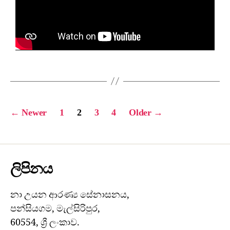
←
Newer
1
2
3
4
Older
→
ලිපිනය
නා උයන ආරණ්‍ය සේනාසනය,
පන්සියගම, මැල්සිරිපුර,
60554, ශ්‍රී ලංකාව.