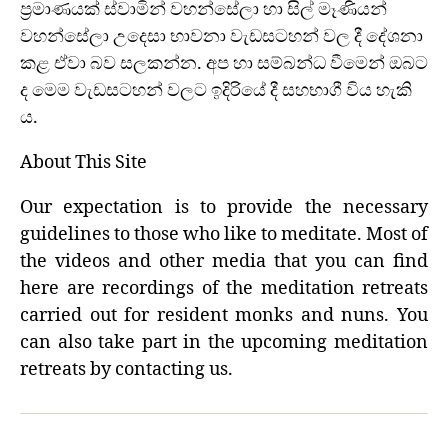
ප්‍රමාණයක් ස්වාමින් වහන්සේලා හා සිල් මෑණියන්
වහන්සේලා උදෙසා භාවනා වැඩසටහන් වල දී දේශනා
කළ ඒවා බව සලකන්න. අප හා සම්බන්ධ වීමෙන් ඔබට
ද මෙම වැඩසටහන් වලට ඉදිරියේ දී සහභාගී විය හැකි
ය.
About This Site
Our expectation is to provide the necessary
guidelines to those who like to meditate. Most of
the videos and other media that you can find
here are recordings of the meditation retreats
carried out for resident monks and nuns. You
can also take part in the upcoming meditation
retreats by contacting us.