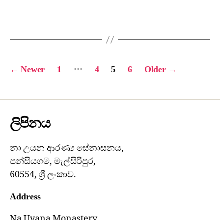
…
←
Newer
1
4
5
6
Older
→
ලිපිනය
නා උයන ආරණ්‍ය සේනාසනය,
පන්සියගම, මැල්සිරිපුර,
60554, ශ්‍රී ලංකාව.
Address
Na Uyana Monastery,