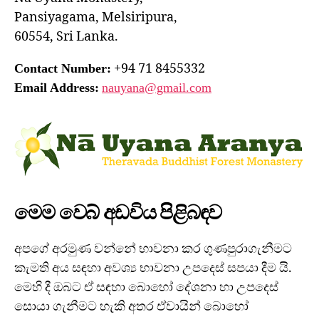
Pansiyagama, Melsiripura,
60554, Sri Lanka.
+94 71 8455332
Contact Number:
Email Address:
nauyana@gmail.com
මෙම වෙබ් අඩවිය පිළිබඳව
අපගේ අරමුණ වන්නේ භාවනා කර ගුණපුරාගැනීමට
කැමති අය සඳහා අවශ්‍ය භාවනා උපදෙස් සපයා දීම යි.
මෙහි දී ඔබට ඒ සඳහා බොහෝ දේශනා හා උපදෙස්
සොයා ගැනීමට හැකි අතර ඒවායින් බොහෝ