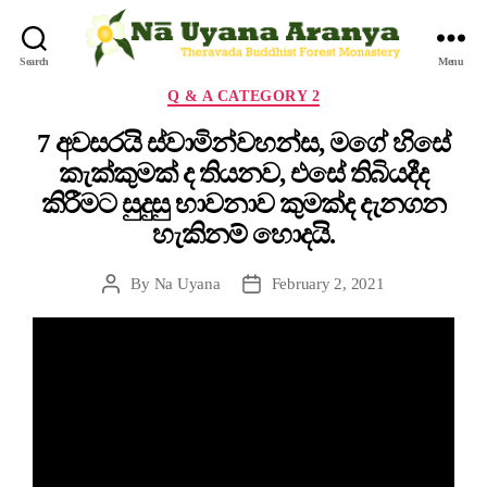
Search
Menu
Q & A CATEGORY 2
7 අවසරයි ස්වාමින්වහන්ස, මගේ හිසේ
කැක්කුමක් ද තියනව, එසේ තිබියදීද
කිරීමට සුදුසු භාවනාව කුමක්ද දැනගන
හැකිනම් හොදයි.
By
Na Uyana
February 2, 2021