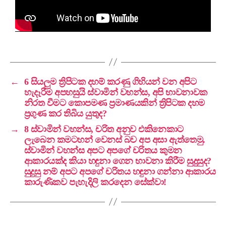
←
6 සියලුම ත්‍රිපිටක දහම් කරණු ගිහියන් වන අපිට
හැදෑරීම අපහසුයි ස්වාමින් වහන්ස, අපි භාවනාවක
නිරත වීමට කොපමණ ප්‍රමාණයකින් ත්‍රිපිටක දහම
ප්‍රගුණ කර තිබිය යුතුද?
→
8 ස්වාමින් වහන්ස, චරිත අනුව එකිනෙකාට
ලැබෙන කමටහන් වෙනස් බව අප අසා ඇත්තෙමු.
ස්වාමින් වහන්ස අපට අපගේ චරිතය කුමන
ආකාරයක්ද කියා හඳුනා ගෙන භාවනා කිරීම සුදුසුද?
සුදුසු නම් අපට අපගේ චරිතය හඳුනා ගන්නා ආකාරය
කාරුණිකව පැහැදිලි කරදෙන සේක්වා!