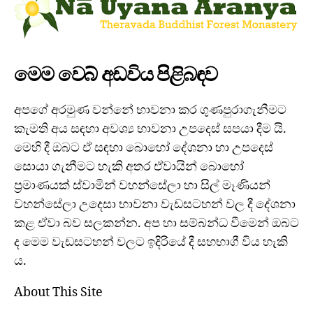
මෙම වෙබ් අඩවිය පිළිබඳව
අපගේ අරමුණ වන්නේ භාවනා කර ගුණපුරාගැනීමට
කැමති අය සඳහා අවශ්‍ය භාවනා උපදෙස් සපයා දීම යි.
මෙහි දී ඔබට ඒ සඳහා බොහෝ දේශනා හා උපදෙස්
සොයා ගැනීමට හැකි අතර ඒවායින් බොහෝ
ප්‍රමාණයක් ස්වාමින් වහන්සේලා හා සිල් මෑණියන්
වහන්සේලා උදෙසා භාවනා වැඩසටහන් වල දී දේශනා
කළ ඒවා බව සලකන්න. අප හා සම්බන්ධ වීමෙන් ඔබට
ද මෙම වැඩසටහන් වලට ඉදිරියේ දී සහභාගී විය හැකි
ය.
About This Site