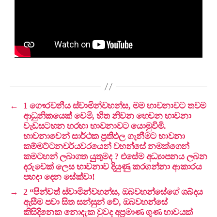
←
1 ගෞරවනීය ස්වාමින්වහන්ස, මම භාවනාවට තවම
ආධුනිකයෙක් වෙමි, හිත නිවන හෙවන භාවනා
වැඩසටහන හරහා භාවනාවට යොමුවිමි.
භාවනාවෙන් සාර්ථක ප්‍රතිඵල ගැනීමට භාවනා
කම්මට්ටනචර්යවරයෙන් වහන්සේ නමක්ගෙන්
කමටහන් ලබාගත යුතුමද ? එසේම අධ්‍යාපනය ලබන
දරුවෙක් ලෙස භාවනාව දියුණු කරගන්නා ආකාරය
පහදා දෙන සේක්වා!
→
2 “පින්වත් ස්වාමින්වහන්ස, ඔබවහන්සේගේ ශබ්දය
ඇසීම පවා සිත සන්සුන් වේ, ඔබවහන්සේ
කිසිදිනෙක නොදැක වුවද අප්‍රමාණ ගුණ භාවයක්