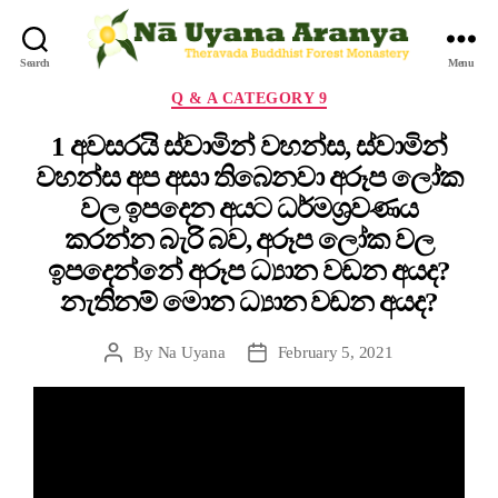
Search
Menu
Q & A CATEGORY 9
1 අවසරයි ස්වාමින් වහන්ස, ස්වාමින්
වහන්ස අප අසා තිබෙනවා අරූප ලෝක
වල ඉපදෙන අයට ධර්මශ්‍රවණය
කරන්න බැරි බව, අරූප ලෝක වල
ඉපදෙන්නේ අරූප ධ්‍යාන වඩන අයද?
නැතිනම් මොන ධ්‍යාන වඩන අයද?
By
Na Uyana
February 5, 2021