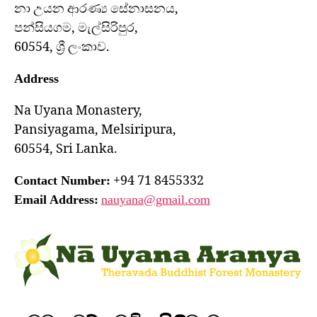
නා උයන ආරණ්‍ය සේනාසනය,
පන්සියගම, මැල්සිරිපුර,
60554, ශ්‍රී ලංකාව.
Address
Na Uyana Monastery,
Pansiyagama, Melsiripura,
60554, Sri Lanka.
+94 71 8455332
Contact Number:
Email Address:
nauyana@gmail.com