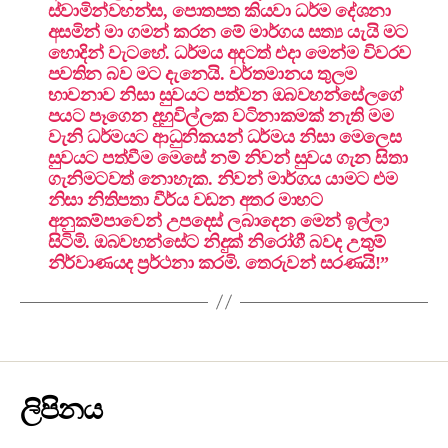
ස්වාමින්වහන්ස, පොතපත කියවා ධර්ම දේශනා
අසමින් මා ගමන් කරන මේ මාර්ගය සත්‍ය යැයි මට
හොදින් වැටහේ. ධර්මය අදටත් එදා මෙන්ම විවරව
පවතින බව මට දැනෙයි. වර්තමානය තුලම
භාවනාව නිසා සුවයට පත්වන ඔබවහන්සේලගේ
පයට පෑගෙන දුහුවිල්ලක වටිනාකමක් නැති මම
වැනි ධර්මයට ආධුනිකයන් ධර්මය නිසා මෙලෙස
සුවයට පත්වීම මෙසේ නම් නිවන් සුවය ගැන සිතා
ගැනිමටවත් නොහැක. නිවන් මාර්ගය යාමට එම
නිසා නිතිපතා වීර්ය වඩන අතර මාහට
අනුකම්පාවෙන් උපදෙස් ලබාදෙන මෙන් ඉල්ලා
සිටිමි. ඔබවහන්සේට නිදුක් නිරෝගී බවද උතුම්
නිර්වාණයද ප්‍රර්ථනා කරමි. තෙරුවන් සරණයි!”
ලිපිනය