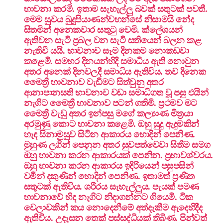
භාවනා කරමි. ඉතාම සැහැල්ලු බවක් සතුටක් පවතී.
මෙම සුවය බුදුපියාණන්වහන්සේ නිසාමයි නේද
සිතමින් අනෙකවාර සතුටු වෙමි. ක්ලේශයන්
ඇතිවන සැටි ප්‍රබල වන සැටි සතියෙන් බලන කළ
නැතිවී යයි. භාවනාව සෑම දිනකම නොකඩවා
ක‌ළෙමි. සමහර දිනයන්හිදී සමාධිය ඇති නොවුන
අතර අනෙක් දිනවලදී සමාධිය ඇතිවිය. තව දිනෙක
මෛත්‍රී භාවනාව වැඩීමට සිත්වුනු අතර
ආනාපානසති භාවනාව වඩා සමාධිගත වූ පසු එයින්
නැගිට මෛත්‍රී භාවනාව පටන් ගතිමි. ප්‍රථමව මට
මෛත්‍රී වැඩු අතර ඉන්පසු මගේ කල්‍යාණ මිත්‍රයා
අරමුණු කොට භාවනා ක‌ළෙමි. ඔහු සුදු ඇදුමකින්
හැඳ සිනාමුසුව සිටින ආකාරය හොදින් පෙනිණ.
මුහුණ ලගින් පෙනුන අතර සුවපත්වෙවා සිතීම සමග
ඔහු භාවනා කරන ආකාරයක් පෙනින. ප්‍රභාවශ්වරය.
ඔහු භාවනා කරන ආකාරය ඉදිරියෙන් පසුපසින්
වමින් දකුණින් හොදින් පෙනිණ. ඉතාමත් ප්‍රණීත
සතුටක් ඇතිවිය. ශරීරය සැහැල්ලුය. පැයක් පමණ
භාවනාවේ හිඳ නැගිට නිදාගන්නට ගියෙමි. ටික
වෙලාවකින් කය නොදෙනීමේ අත්දැකීම ඇදෙහිදීද
ඇතිවිය. උදෑසන තෙක් පස්සද්ධියක් තිබිණ. පින්වත්