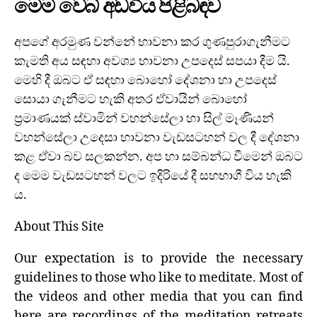
මෙම වෙබ් අඩවිය පිළිබඳව
අපගේ අරමුණ වන්නේ භාවනා කර ගුණපුරාගැනීමට
කැමති අය සඳහා අවශ්‍ය භාවනා උපදෙස් සපයා දීම යි.
මෙහි දී ඔබට ඒ සඳහා බොහෝ දේශනා හා උපදෙස්
සොයා ගැනීමට හැකි අතර ඒවායින් බොහෝ
ප්‍රමාණයක් ස්වාමින් වහන්සේලා හා සිල් මෑණියන්
වහන්සේලා උදෙසා භාවනා වැඩසටහන් වල දී දේශනා
කළ ඒවා බව සලකන්න. අප හා සම්බන්ධ වීමෙන් ඔබට
ද මෙම වැඩසටහන් වලට ඉදිරියේ දී සහභාගී විය හැකි
ය.
About This Site
Our expectation is to provide the necessary
guidelines to those who like to meditate. Most of
the videos and other media that you can find
here are recordings of the meditation retreats