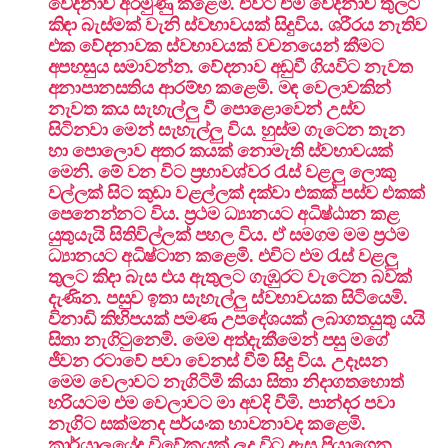
වේදනාව අරමුණු ක‌ළෙමි. එවිට එම වේදනාව තුලට
කිඳා බැස්මක් වැනි ස්වභාවයක් සිදුවිය. ශරීරය නැතිව
එක වේදනාවක ස්වභාවයක් වචනයෙන් කීමට
අපහසුය සමාවන්න. වේදනාව අඩුවී ගියවිට නැවත
අනාපානසතිය ආරම්භ ක‌ළෙමි. මඳ වෙලාවකින්
නැවත කය සැහැල්ලු වී පොළොවෙන් උස්ව
සිටිනවා මෙන් සැහැල්ලු විය. හුස්ම ගැටෙන තැන
හා පොලොව අතර කයක් නොමැති ස්වභාවයක්
මෙනි. මේ වන විට ප්‍රභාවශ්වර රැස් වළලු ලොකු
වල්ලක් සිට කුඩා වළල්ලක් දක්වා එකක් පස්ව එකක්
පෙනෙන්නට විය. ප්‍රථම ධ්‍යානයට අධිෂ්ඨාන කළ
යුතුයැයි සිතිවිල්ලක් පහල විය. ඒ සමගම මම ප්‍රථම
ධ්‍යානයට අධිෂ්ටාන ක‌ළෙමි. එවිට එම රැස් වළලු
තුලට කිදා බැස එය ඇතුලට ගැඹුරට වැටෙන බවක්
දැණින. පසුව ඉතා සැහැල්ලු ස්වභාවයක සිටියෙමි.
විනාඩි කිහිපයක් පමණ උපදේශයක් ලබාගතයුතු යයි
සිතා නැගිටුනෙමි. මෙම අත්දැකීමෙන් පසු මගේ
ජීවන රටාවේ පවා වෙනස් වීම් සිදු විය. උදෑසන
මෙම වෙලාවට නැගිටිමි කියා සිතා නිදාගතහොත්
හරියටම එම වෙලාවට මා අවදි වීමි. පාන්දර පවා
නැගිට සක්මනද පර්යංක භාවනාවද ක‌ළෙමි.
කාර්යාලයේද විවේකයක් ලද විට ඇස පියාගෙන