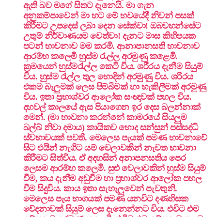
ඇති බව මගේ සිතට දැනෙයි. මා ගැන
අනුකම්පාවෙන් මා හට මේ භවයේදී නිවන් පසක්
කිරීමට උපදෙස් ලබා දෙන සේක්වා! ඔබවහන්සේට
උතුම් නිර්වාණයම වෙත්වා! දැනට මාස කිහිපයක
පටන් භාවනාව මම කරමි. ආනාපානසති භාවනාව
ආරම්භ කලෙමි හුස්ම රැල්ල අරමුණු ක‌ළෙමි.
ක්‍රමයෙන් හුස්මරැල්ල කෙටි විය. ශරීරය දැනීම සියුම්
විය. හුස්ම රැල්ල තුල හොදින් අරමුණු විය. ශරීරය
එකම බැලුමක් ලෙස පිම්බීමක් හා හැකිලීමක් අරමුණු
විය. ඉතා ප්‍රභාශ්වර ආලෝක සංඥාවක් පහල විය.
දහවල් කාලයේ ඇස පියාගෙන ඉර දෙස බලන්නාක්
මෙන්. (මා භාවනා කරන්නේ කාමරයේ සියලුම
බල්බ් නිවා දමාය) කායිකව හොද සන්සුන් පස්සද්ධි
ස්වභාවයක් පවතී. මෙලෙස පැයක් පමණ භාවනාවේ
සිට එයින් නැගිට යම් වෙලාවකින් නැවත භාවනා
කිරීමට සිත්විය. ඒ අදහසින් අනාපනසතිය පෙර
ලෙසම ආරම්භ කලෙමි. සුළු වෙලාවකින් හුස්ම සියුම්
වීම, කය දැනීම අඩුවීම හා ප්‍රභාශ්වර ආලෝක පහල
වීම සිදුවිය. කාය ඉතා සැහැලුවෙන් පැවතුනි.
මෙලෙස පැය භාගයක් පමණ යනවිට දණහිසක
වේදනාවක් සියුම් ලෙස දැනෙන්නට විය. එවිට එම